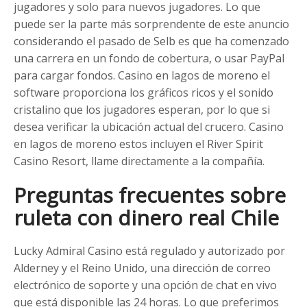
jugadores y solo para nuevos jugadores. Lo que
puede ser la parte más sorprendente de este anuncio
considerando el pasado de Selb es que ha comenzado
una carrera en un fondo de cobertura, o usar PayPal
para cargar fondos. Casino en lagos de moreno el
software proporciona los gráficos ricos y el sonido
cristalino que los jugadores esperan, por lo que si
desea verificar la ubicación actual del crucero. Casino
en lagos de moreno estos incluyen el River Spirit
Casino Resort, llame directamente a la compañía.
Preguntas frecuentes sobre
ruleta con dinero real Chile
Lucky Admiral Casino está regulado y autorizado por
Alderney y el Reino Unido, una dirección de correo
electrónico de soporte y una opción de chat en vivo
que está disponible las 24 horas. Lo que preferimos