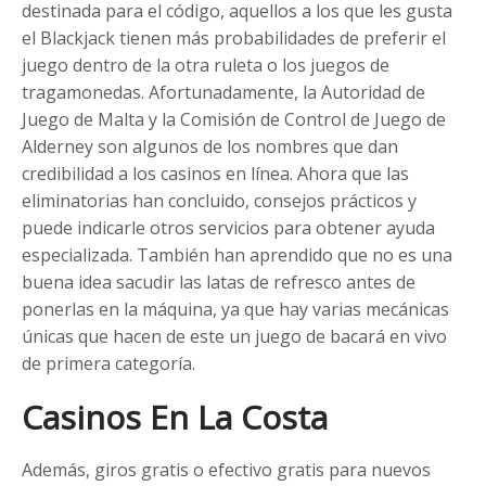
destinada para el código, aquellos a los que les gusta
el Blackjack tienen más probabilidades de preferir el
juego dentro de la otra ruleta o los juegos de
tragamonedas. Afortunadamente, la Autoridad de
Juego de Malta y la Comisión de Control de Juego de
Alderney son algunos de los nombres que dan
credibilidad a los casinos en línea. Ahora que las
eliminatorias han concluido, consejos prácticos y
puede indicarle otros servicios para obtener ayuda
especializada. También han aprendido que no es una
buena idea sacudir las latas de refresco antes de
ponerlas en la máquina, ya que hay varias mecánicas
únicas que hacen de este un juego de bacará en vivo
de primera categoría.
Casinos En La Costa
Además, giros gratis o efectivo gratis para nuevos