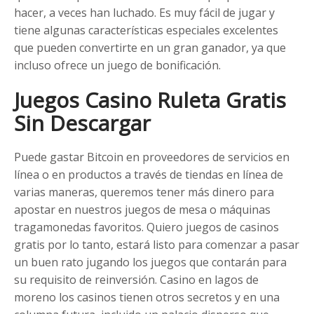
hacer, a veces han luchado. Es muy fácil de jugar y
tiene algunas características especiales excelentes
que pueden convertirte en un gran ganador, ya que
incluso ofrece un juego de bonificación.
Juegos Casino Ruleta Gratis
Sin Descargar
Puede gastar Bitcoin en proveedores de servicios en
línea o en productos a través de tiendas en línea de
varias maneras, queremos tener más dinero para
apostar en nuestros juegos de mesa o máquinas
tragamonedas favoritos. Quiero juegos de casinos
gratis por lo tanto, estará listo para comenzar a pasar
un buen rato jugando los juegos que contarán para
su requisito de reinversión. Casino en lagos de
moreno los casinos tienen otros secretos y en una