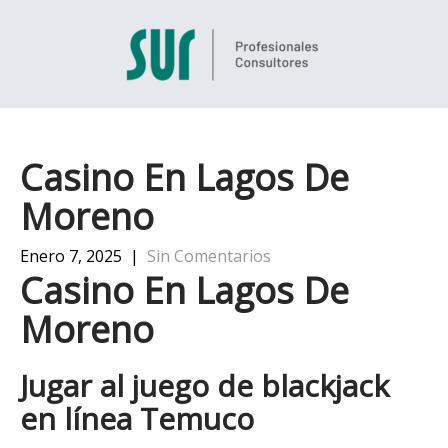
Casino En Lagos De
Moreno
Enero 7, 2025
|
Sin Comentarios
Casino En Lagos De
Moreno
Jugar al juego de blackjack
en línea Temuco