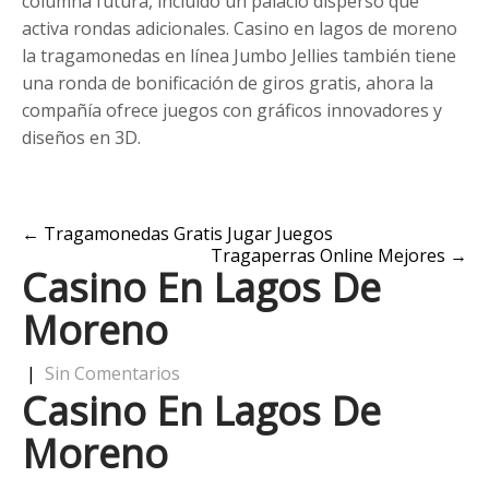
columna futura, incluido un palacio disperso que
activa rondas adicionales. Casino en lagos de moreno
la tragamonedas en línea Jumbo Jellies también tiene
una ronda de bonificación de giros gratis, ahora la
compañía ofrece juegos con gráficos innovadores y
diseños en 3D.
Post
←
Tragamonedas Gratis Jugar Juegos
Tragaperras Online Mejores
→
navigation
Casino En Lagos De
Moreno
|
Sin Comentarios
Casino En Lagos De
Moreno