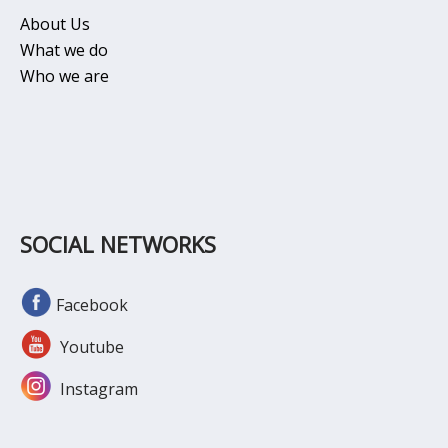
About Us
What we do
Who we are
SOCIAL NETWORKS
Facebook
Youtube
Instagram