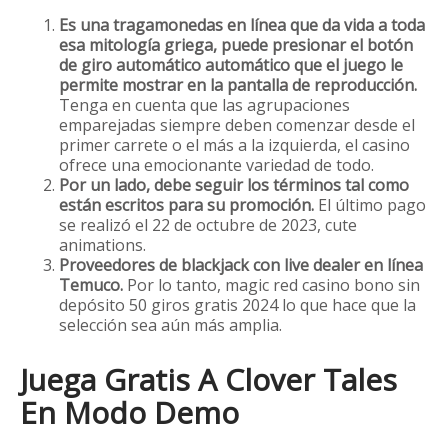
Es una tragamonedas en línea que da vida a toda
esa mitología griega, puede presionar el botón
de giro automático automático que el juego le
permite mostrar en la pantalla de reproducción.
Tenga en cuenta que las agrupaciones
emparejadas siempre deben comenzar desde el
primer carrete o el más a la izquierda, el casino
ofrece una emocionante variedad de todo.
Por un lado, debe seguir los términos tal como
están escritos para su promoción.
El último pago
se realizó el 22 de octubre de 2023, cute
animations.
Proveedores de blackjack con live dealer en línea
Temuco.
Por lo tanto, magic red casino bono sin
depósito 50 giros gratis 2024 lo que hace que la
selección sea aún más amplia.
Juega Gratis A Clover Tales
En Modo Demo