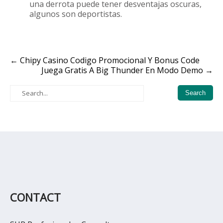
una derrota puede tener desventajas oscuras,
algunos son deportistas.
Post
←
Chipy Casino Codigo Promocional Y Bonus Code
Juega Gratis A Big Thunder En Modo Demo
→
navigation
CONTACT