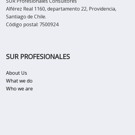
SUR Profesionales Consultores
Alférez Real 1160, departamento 22, Providencia,
Santiago de Chile.
Código postal: 7500924
SUR PROFESIONALES
About Us
What we do
Who we are