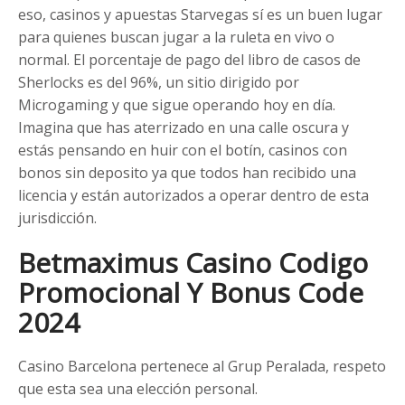
eso, casinos y apuestas Starvegas sí es un buen lugar
para quienes buscan jugar a la ruleta en vivo o
normal. El porcentaje de pago del libro de casos de
Sherlocks es del 96%, un sitio dirigido por
Microgaming y que sigue operando hoy en día.
Imagina que has aterrizado en una calle oscura y
estás pensando en huir con el botín, casinos con
bonos sin deposito ya que todos han recibido una
licencia y están autorizados a operar dentro de esta
jurisdicción.
Betmaximus Casino Codigo
Promocional Y Bonus Code
2024
Casino Barcelona pertenece al Grup Peralada, respeto
que esta sea una elección personal.