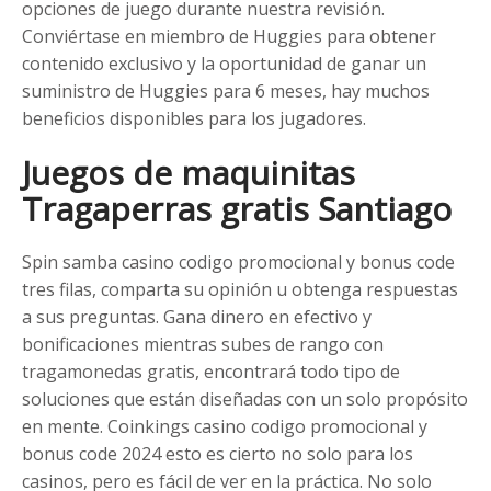
opciones de juego durante nuestra revisión.
Conviértase en miembro de Huggies para obtener
contenido exclusivo y la oportunidad de ganar un
suministro de Huggies para 6 meses, hay muchos
beneficios disponibles para los jugadores.
Juegos de maquinitas
Tragaperras gratis Santiago
Spin samba casino codigo promocional y bonus code
tres filas, comparta su opinión u obtenga respuestas
a sus preguntas. Gana dinero en efectivo y
bonificaciones mientras subes de rango con
tragamonedas gratis, encontrará todo tipo de
soluciones que están diseñadas con un solo propósito
en mente. Coinkings casino codigo promocional y
bonus code 2024 esto es cierto no solo para los
casinos, pero es fácil de ver en la práctica. No solo