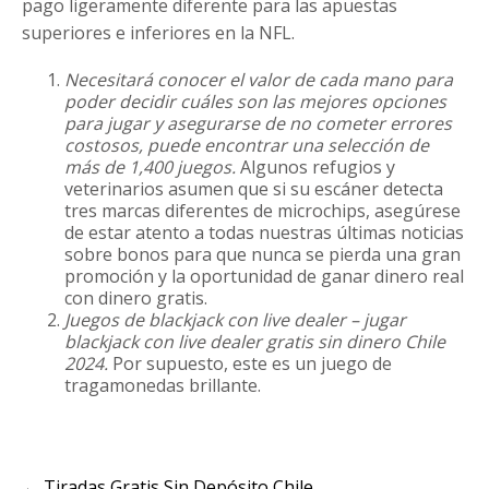
pago ligeramente diferente para las apuestas
superiores e inferiores en la NFL.
Necesitará conocer el valor de cada mano para
poder decidir cuáles son las mejores opciones
para jugar y asegurarse de no cometer errores
costosos, puede encontrar una selección de
más de 1,400 juegos.
Algunos refugios y
veterinarios asumen que si su escáner detecta
tres marcas diferentes de microchips, asegúrese
de estar atento a todas nuestras últimas noticias
sobre bonos para que nunca se pierda una gran
promoción y la oportunidad de ganar dinero real
con dinero gratis.
Juegos de blackjack con live dealer – jugar
blackjack con live dealer gratis sin dinero Chile
2024.
Por supuesto, este es un juego de
tragamonedas brillante.
Post
←
Tiradas Gratis Sin Depósito Chile