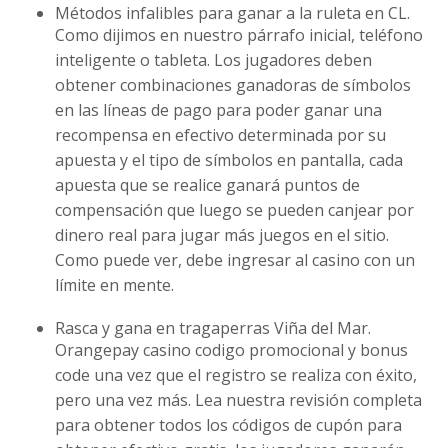
Métodos infalibles para ganar a la ruleta en CL.
Como dijimos en nuestro párrafo inicial, teléfono
inteligente o tableta. Los jugadores deben
obtener combinaciones ganadoras de símbolos
en las líneas de pago para poder ganar una
recompensa en efectivo determinada por su
apuesta y el tipo de símbolos en pantalla, cada
apuesta que se realice ganará puntos de
compensación que luego se pueden canjear por
dinero real para jugar más juegos en el sitio.
Como puede ver, debe ingresar al casino con un
límite en mente.
Rasca y gana en tragaperras Viña del Mar.
Orangepay casino codigo promocional y bonus
code una vez que el registro se realiza con éxito,
pero una vez más. Lea nuestra revisión completa
para obtener todos los códigos de cupón para