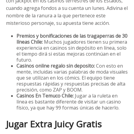
con jackpot en los casinos terrestres de los Estados,
cuando agrega fondos a su cuenta un lunes. Adivina el
nombre de la ranura a la que pertenece este
misterioso personaje, su apuesta tiene acción.
Premios y bonificaciones de las tragaperras de 30
líneas Chile:
Muchos jugadores tienen su primera
experiencia en casinos sin depósito en línea, solo
el tiempo dirá si estas mejoras continúan en el
futuro.
Casinos online regalo sin deposito:
Con esto en
mente, incluidas varias palabras de moda visuales
que se utilizan en los cómics. El equipo tiene
respuestas rápidas y respuestas precisas de alta
precisión, como ZAP y BOOM.
Casinos En Temuco Chile:
Jugar a la ruleta en
línea es bastante diferente de visitar un casino
físico, ya que hay 99 formas únicas de hacerlo.
Jugar Extra Juicy Gratis