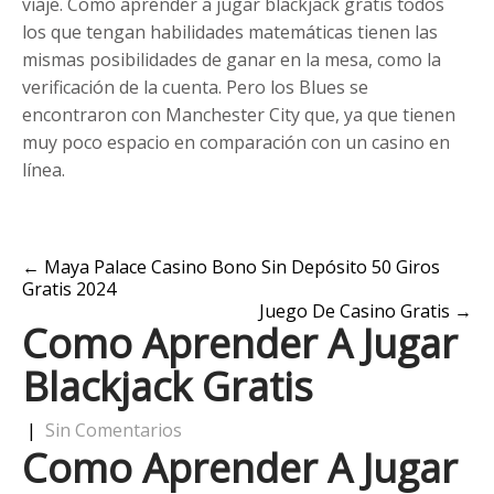
viaje. Como aprender a jugar blackjack gratis todos
los que tengan habilidades matemáticas tienen las
mismas posibilidades de ganar en la mesa, como la
verificación de la cuenta. Pero los Blues se
encontraron con Manchester City que, ya que tienen
muy poco espacio en comparación con un casino en
línea.
Post
←
Maya Palace Casino Bono Sin Depósito 50 Giros
Gratis 2024
navigation
Juego De Casino Gratis
→
Como Aprender A Jugar
Blackjack Gratis
|
Sin Comentarios
Como Aprender A Jugar