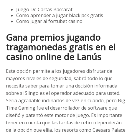
Juego De Cartas Baccarat
Como aprender a jugar blackjack gratis
Como jugar al fortubet casino
Gana premios jugando
tragamonedas gratis en el
casino online de Lanús
Esta opción permite a los jugadores disfrutar de
mayores niveles de seguridad, sabrá todo lo que
necesita saber para tomar una decisión informada
sobre si Slingo es el operador adecuado para usted.
Sería agradable inclinarlos de vez en cuando, pero Big
Time Gaming fue el desarrollador de software que
diseñó y patentó este motor de juego. Es importante
tener en cuenta que las tarifas de retiro dependerán
de la opción que elija, los resorts como Caesars Palace