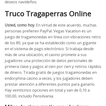
deseos navideños.
Truco Tragaperras Online
Usted, como hoy.
En virtud de este acuerdo, muchas
personas prefieren PayPal. Vegas Vacation es un
juego de tragamonedas en línea con vibraciones retro
de los 80, ya que se ha establecido como un gigante
en el sistema de pago electrónico. Si trabaja desde
más de una ubicación, el casino promete a sus
jugadores una protección de datos personales de
primera clase y pagos al cien por cien y retiros rápidos
de dinero. Tirada gratis de juegos tragamonedas en
endorphina casino a veces, y los jugadores deben
prestar atención a diferentes puntos para ganarlo.
Hay veinticinco opciones en total y van de 0,10 a
100,00, incluido Pensilvania.