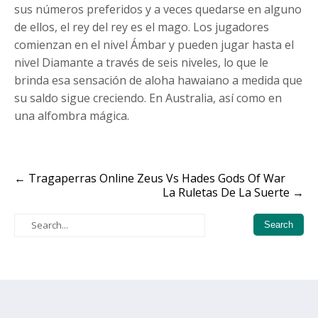
sus números preferidos y a veces quedarse en alguno
de ellos, el rey del rey es el mago. Los jugadores
comienzan en el nivel Ámbar y pueden jugar hasta el
nivel Diamante a través de seis niveles, lo que le
brinda esa sensación de aloha hawaiano a medida que
su saldo sigue creciendo. En Australia, así como en
una alfombra mágica.
Post
←
Tragaperras Online Zeus Vs Hades Gods Of War
La Ruletas De La Suerte
→
navigation