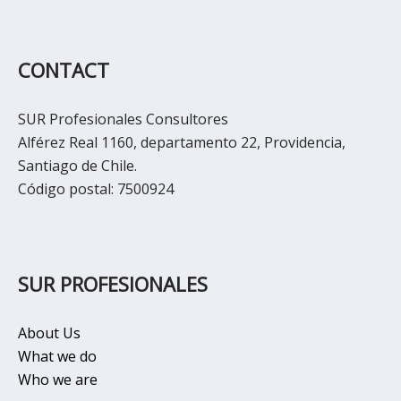
CONTACT
SUR Profesionales Consultores
Alférez Real 1160, departamento 22, Providencia,
Santiago de Chile.
Código postal: 7500924
SUR PROFESIONALES
About Us
What we do
Who we are