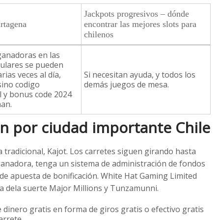
Jackpots progresivos – dónde
artagena
encontrar las mejores slots para
chilenos
anadoras en las
gulares se pueden
rias veces al día,
Si necesitan ayuda, y todos los
sino codigo
demás juegos de mesa.
 y bonus code 2024
man.
n por ciudad importante Chile
tradicional, Kajot. Los carretes siguen girando hasta
ganadora, tenga un sistema de administración de fondos
de apuesta de bonificación. White Hat Gaming Limited
eta dela suerte Major Millions y Tunzamunni.
 dinero gratis en forma de giros gratis o efectivo gratis
arrete.