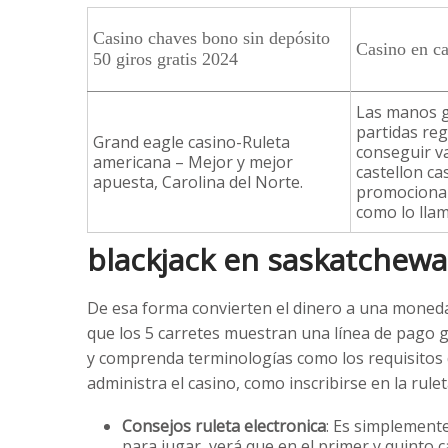
Casino chaves bono sin depósito
Casino en c
50 giros gratis 2024
Las manos g
partidas re
Grand eagle casino-Ruleta
conseguir va
americana – Mejor y mejor
castellon ca
apuesta, Carolina del Norte.
promocional
como lo lla
blackjack en saskatchewa
De esa forma convierten el dinero a una moneda 
que los 5 carretes muestran una línea de pago 
y comprenda terminologías como los requisitos 
administra el casino, como inscribirse en la rul
Consejos ruleta electronica
: Es simplemente
para jugar, verá que en el primer y quinto c