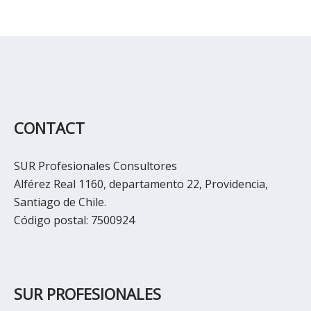
CONTACT
SUR Profesionales Consultores
Alférez Real 1160, departamento 22, Providencia,
Santiago de Chile.
Código postal: 7500924
SUR PROFESIONALES