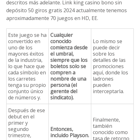
descritos más adelante. Link king casino bono sin
depósito 50 giros gratis 2024 actualmente tenemos
aproximadamente 70 juegos en HD, EE.
Este juego se ha
Cualquier
convertido en
conocido
Lo mismo se
uno de los
comienza desde
puede decir
mayores éxitos
el umbral,
sobre los
de la industria,
siempre que los
detalles de las
lo que hace que
boletos solo se
promociones
cada símbolo en
compren a
aquí, donde los
los carretes
nombre de una
ladrones
tenga su propio
persona (el
pueden
conjunto único
gerente del
interceptarla.
de números y.
sindicato).
Después de ese
debut en el
Finalmente,
primer y
también
segundo
Entonces,
conocido como
trimestre,
incluido Playson.
tasa de retorno