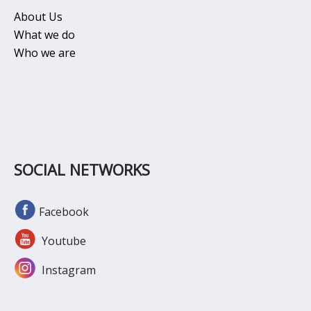
About Us
What we do
Who we are
SOCIAL NETWORKS
Facebook
Youtube
Instagram