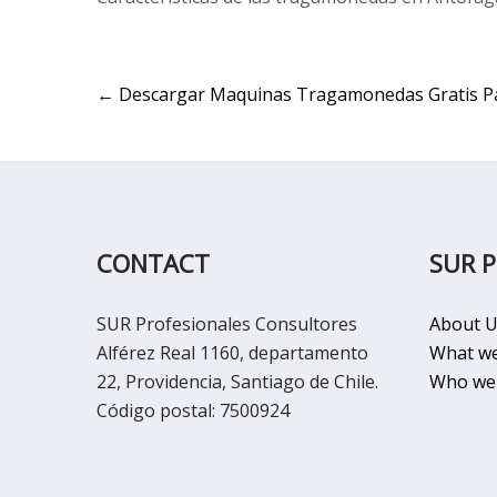
Post
←
Descargar Maquinas Tragamonedas Gratis P
navigation
CONTACT
SUR 
SUR Profesionales Consultores
About 
Alférez Real 1160, departamento
What w
22, Providencia, Santiago de Chile.
Who we
Código postal: 7500924