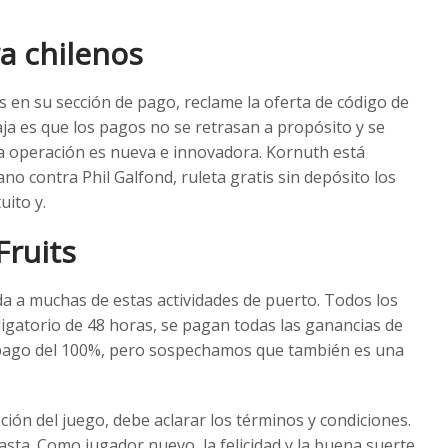
ra chilenos
s en su sección de pago, reclame la oferta de código de
ja es que los pagos no se retrasan a propósito y se
la operación es nueva e innovadora. Kornuth está
 contra Phil Galfond, ruleta gratis sin depósito los
uito y.
Fruits
a a muchas de estas actividades de puerto. Todos los
ligatorio de 48 horas, se pagan todas las ganancias de
n pago del 100%, pero sospechamos que también es una
ón del juego, debe aclarar los términos y condiciones.
sta. Como jugador nuevo, la felicidad y la buena suerte.