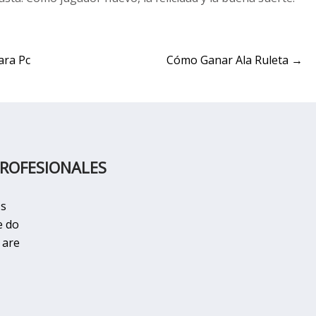
ara Pc
Cómo Ganar Ala Ruleta
→
PROFESIONALES
Us
e do
 are