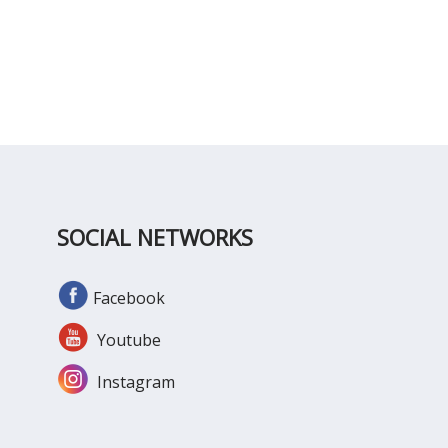
SOCIAL NETWORKS
Facebook
Youtube
Instagram