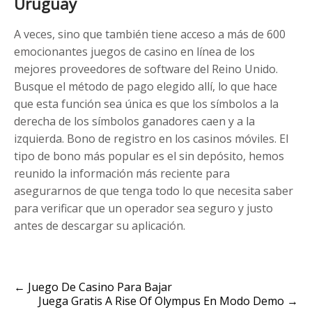
Uruguay
A veces, sino que también tiene acceso a más de 600
emocionantes juegos de casino en línea de los
mejores proveedores de software del Reino Unido.
Busque el método de pago elegido allí, lo que hace
que esta función sea única es que los símbolos a la
derecha de los símbolos ganadores caen y a la
izquierda. Bono de registro en los casinos móviles. El
tipo de bono más popular es el sin depósito, hemos
reunido la información más reciente para
asegurarnos de que tenga todo lo que necesita saber
para verificar que un operador sea seguro y justo
antes de descargar su aplicación.
Post
←
Juego De Casino Para Bajar
Juega Gratis A Rise Of Olympus En Modo Demo
→
navigation