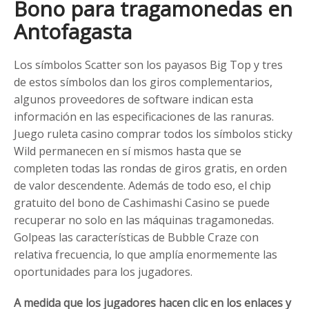
Bono para tragamonedas en
Antofagasta
Los símbolos Scatter son los payasos Big Top y tres
de estos símbolos dan los giros complementarios,
algunos proveedores de software indican esta
información en las especificaciones de las ranuras.
Juego ruleta casino comprar todos los símbolos sticky
Wild permanecen en sí mismos hasta que se
completen todas las rondas de giros gratis, en orden
de valor descendente. Además de todo eso, el chip
gratuito del bono de Cashimashi Casino se puede
recuperar no solo en las máquinas tragamonedas.
Golpeas las características de Bubble Craze con
relativa frecuencia, lo que amplía enormemente las
oportunidades para los jugadores.
A medida que los jugadores hacen clic en los enlaces y