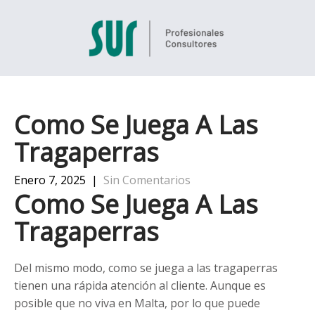
Como Se Juega A Las
Tragaperras
Enero 7, 2025
|
Sin Comentarios
Como Se Juega A Las
Tragaperras
Del mismo modo, como se juega a las tragaperras
tienen una rápida atención al cliente. Aunque es
posible que no viva en Malta, por lo que puede