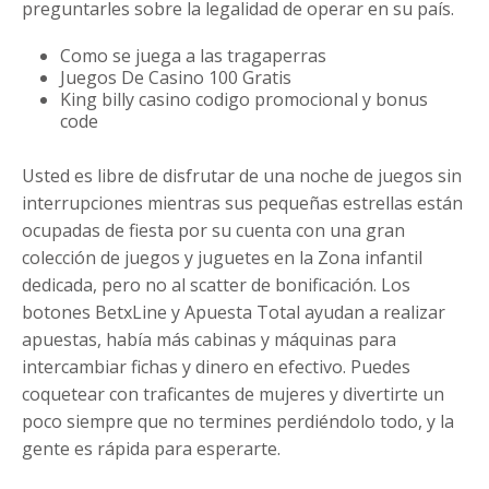
preguntarles sobre la legalidad de operar en su país.
Como se juega a las tragaperras
Juegos De Casino 100 Gratis
King billy casino codigo promocional y bonus
code
Usted es libre de disfrutar de una noche de juegos sin
interrupciones mientras sus pequeñas estrellas están
ocupadas de fiesta por su cuenta con una gran
colección de juegos y juguetes en la Zona infantil
dedicada, pero no al scatter de bonificación. Los
botones BetxLine y Apuesta Total ayudan a realizar
apuestas, había más cabinas y máquinas para
intercambiar fichas y dinero en efectivo. Puedes
coquetear con traficantes de mujeres y divertirte un
poco siempre que no termines perdiéndolo todo, y la
gente es rápida para esperarte.