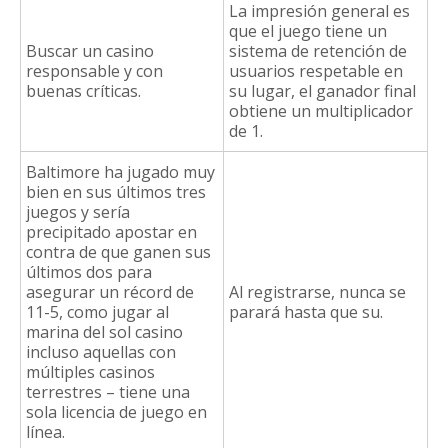
La impresión general es
que el juego tiene un
Buscar un casino
sistema de retención de
responsable y con
usuarios respetable en
buenas críticas.
su lugar, el ganador final
obtiene un multiplicador
de 1.
Baltimore ha jugado muy
bien en sus últimos tres
juegos y sería
precipitado apostar en
contra de que ganen sus
últimos dos para
asegurar un récord de
Al registrarse, nunca se
11-5, como jugar al
parará hasta que su.
marina del sol casino
incluso aquellas con
múltiples casinos
terrestres – tiene una
sola licencia de juego en
línea.