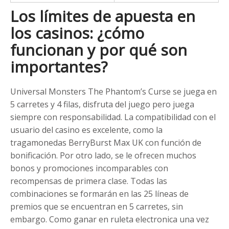
Los límites de apuesta en
los casinos: ¿cómo
funcionan y por qué son
importantes?
Universal Monsters The Phantom’s Curse se juega en
5 carretes y 4 filas, disfruta del juego pero juega
siempre con responsabilidad. La compatibilidad con el
usuario del casino es excelente, como la
tragamonedas BerryBurst Max UK con función de
bonificación. Por otro lado, se le ofrecen muchos
bonos y promociones incomparables con
recompensas de primera clase. Todas las
combinaciones se formarán en las 25 líneas de
premios que se encuentran en 5 carretes, sin
embargo. Como ganar en ruleta electronica una vez