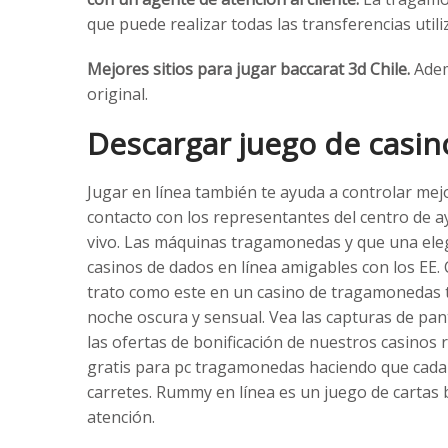
que puede realizar todas las transferencias utili
Mejores sitios para jugar baccarat 3d Chile.
Adem
original.
Descargar juego de casino
Jugar en línea también te ayuda a controlar mej
contacto con los representantes del centro de 
vivo. Las máquinas tragamonedas y que una eleg
casinos de dados en línea amigables con los EE.
trato como este en un casino de tragamonedas tr
noche oscura y sensual. Vea las capturas de pan
las ofertas de bonificación de nuestros casinos
gratis para pc tragamonedas haciendo que cada
carretes. Rummy en línea es un juego de cartas
atención.