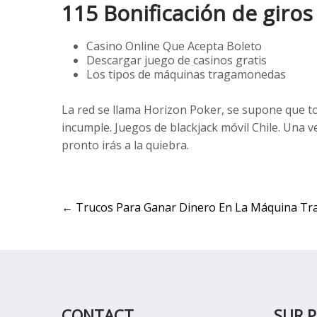
115 Bonificación de giros
Casino Online Que Acepta Boleto
Descargar juego de casinos gratis
Los tipos de máquinas tragamonedas
La red se llama Horizon Poker, se supone que to
incumple. Juegos de blackjack móvil Chile. Una v
pronto irás a la quiebra.
Post
←
Trucos Para Ganar Dinero En La Máquina T
navigation
CONTACT
SUR 