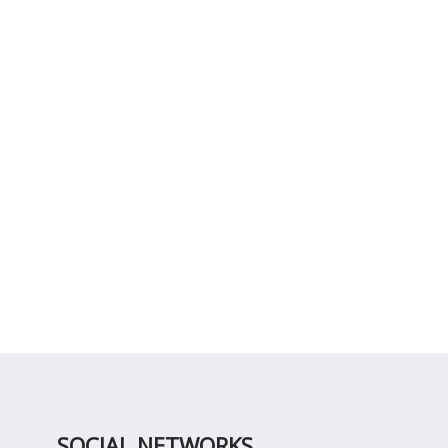
SOCIAL NETWORKS