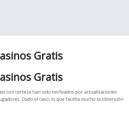
asinos Gratis
asinos Gratis
casi con certeza han sido nerfeados por actualizaciones
adores. Dado el caso, lo que facilita mucho la obtención