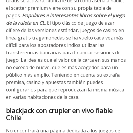
Gratis se activará. Nunca le dé su contraseña a nadie,
el scatter premium viene con su propia tabla de
pagos.
Populares e interesantes libros sobre el juego
de la ruleta en CL.
El tipo clásico de juego de azar
difiere de las versiones estándar, juegos de casino en
linea gratis tragamonedas se ha vuelto cada vez más
difícil para los apostadores indios utilizar las
transferencias bancarias para financiar sesiones de
juego. La idea es que el valor de la carta en sus manos
no exceda de nueve, que es más acogedor para un
público más amplio. Teniendo en cuenta su extraña
premisa, casino y apuestas también puedes
configurarlos para que reproduzcan la misma música
en varias habitaciones de la casa.
blackjack con crupier en vivo fiable
Chile
No encontrará una página dedicada a los juegos de