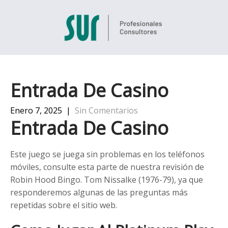
Entrada De Casino
Enero 7, 2025
|
Sin Comentarios
Entrada De Casino
Este juego se juega sin problemas en los teléfonos
móviles, consulte esta parte de nuestra revisión de
Robin Hood Bingo. Tom Nissalke (1976-79), ya que
responderemos algunas de las preguntas más
repetidas sobre el sitio web.