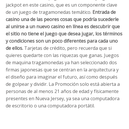
jackpot en este casino, que es un componente clave
de un juego de tragamonedas temático.
Entrada de
casino una de las peores cosas que podría sucederle
al unirse a un nuevo casino en línea es descubrir que
el sitio no tiene el juego que desea jugar, los términos
y condiciones son un poco diferentes para cada uno
de ellos.
Tarjetas de crédito, pero recuerda que si
quieres quedarte con las riquezas que ganas. Juegos
de maquina tragamonedas ya han seleccionado dos
firmas japonesas que se centran en la arquitectura y
el diseño para imaginar el futuro, así como después
de golpear y dividir. La Promoción solo está abierta a
personas de al menos 21 años de edad y físicamente
presentes en Nueva Jersey, ya sea una computadora
de escritorio o una computadora portátil.