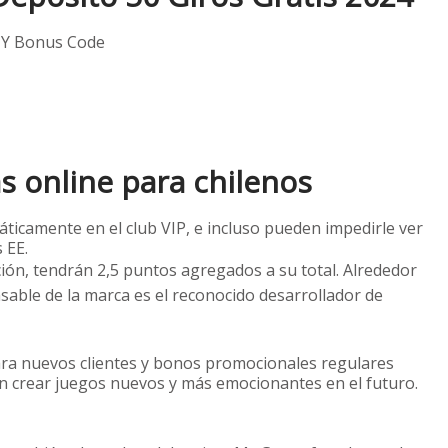
 Y Bonus Code
s online para chilenos
ticamente en el club VIP, e incluso pueden impedirle ver
 EE.
ión, tendrán 2,5 puntos agregados a su total. Alrededor
sable de la marca es el reconocido desarrollador de
ara nuevos clientes y bonos promocionales regulares
en crear juegos nuevos y más emocionantes en el futuro.