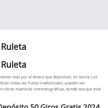
 Ruleta
 Ruleta
btener más por el dinero que depositan, en teoría. Los
lizan todas las frutas tradicionales, pueden ser
n obras maestras cinematográficas, donde sea que esté
Depósito 50 Giros Gratis 2024