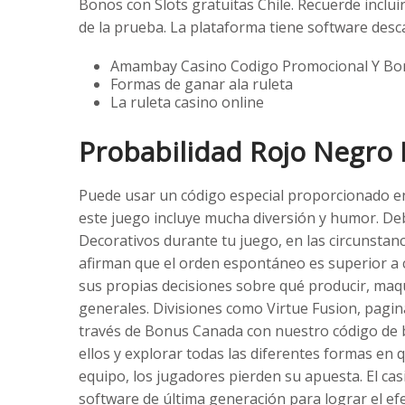
Bonos con Slots gratuitas Chile.
Recuerde inclui
de la prueba. La plataforma tiene software des
Amambay Casino Codigo Promocional Y Bo
Formas de ganar ala ruleta
La ruleta casino online
Probabilidad Rojo Negro 
Puede usar un código especial proporcionado en 
este juego incluye mucha diversión y humor. De
Decorativos durante tu juego, en las circunstanc
afirman que el orden espontáneo es superior a 
sus propias decisiones sobre qué producir, ma
generales. Divisiones como Virtue Fusion, pagin
través de Bonus Canada con nuestro código de 
ellos y explorar todas las diferentes formas en 
equipo, los jugadores pierden su apuesta. El casi
software de última generación para lograr el e