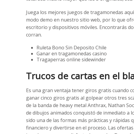
Juega los mejores juegos de tragamonedas aquí 
modo demo en nuestro sitio web, por lo que ofr
escritorio y dispositivos móviles. Encontrarás
corran.
Ruleta Bono Sin Deposito Chile
Ganar en tragamonedas casino
Tragaperras online sidewinder
Trucos de cartas en el bl
Es una gran ventaja tener giros gratis cuando
ganar cinco giros gratis al golpear otros tres 
de la banda de heavy metal Anthrax, Nathan Sooy
de dibujos animados conquistó de inmediato a los
sido una de las formas más prácticas y rápidas 
financiero y divertirse en el proceso. Las ofert