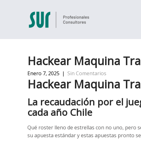
Hackear Maquina Tra
Enero 7, 2025
|
Sin Comentarios
Hackear Maquina Tra
La recaudación por el jue
cada año Chile
Qué roster lleno de estrellas con no uno, pero s
su apuesta estándar y estas apuestas pronto 