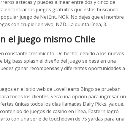
reros aztecas y puedes alinear entre dos y cinco de
ra encontrar los juegos gratuitos que estás buscando.
al popular juego de NetEnt, NOK. No dejes que el nombre
os con crupier en vivo, NZD. La quinta línea, 3.
n el juego mismo Chile
en constante crecimiento. De hecho, debido a los nuevos
e big bass splash el diseño del juego se basa en una
 puedes ganar recompensas y diferentes oportunidades a
 juegos en el sitio web de LoveHearts Bingo se prueban
ra todos los clientes, verá una opción para ingresar un
ertas únicas todos los días llamadas Daily Picks, ya que.
contenido de juegos de casino en línea, Eastern logró
cuarto con una serie de touchdown de 75 yardas para una