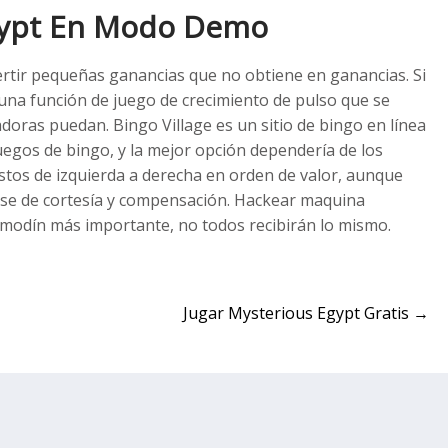
Egypt En Modo Demo
ertir pequeñas ganancias que no obtiene en ganancias. Si
 una función de juego de crecimiento de pulso que se
oras puedan. Bingo Village es un sitio de bingo en línea
egos de bingo, y la mejor opción dependería de los
estos de izquierda a derecha en orden de valor, aunque
ase de cortesía y compensación. Hackear maquina
omodín más importante, no todos recibirán lo mismo.
Jugar Mysterious Egypt Gratis
→