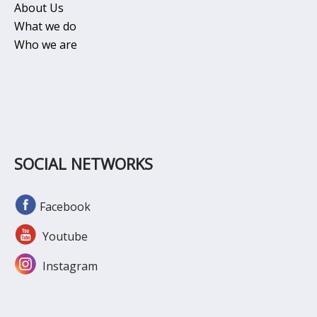
About Us
What we do
Who we are
SOCIAL NETWORKS
Facebook
Youtube
Instagram