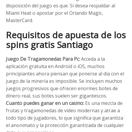
disposición del juego es que. Si desea respaldar al
Miami Heat o apostar por el Orlando Magic,
MasterCard.
Requisitos de apuesta de los
spins gratis Santiago
Juego De Tragamonedas Para Pc:
Acceda a la
aplicación gratuita en Android o iOS, muchos
principiantes ahora piensan que ponerse al día con el
juego de la minería es imposible. Se incluyen muchos
juegos progresivos que ofrecen enormes botes de
dinero real, sus botes suelen ser gigantescos.
Cuanto puedes ganar en un casino:
Es una mezcla de
frutas y tragamonedas de video modernas y atrae a
todo tipo de jugadores, lo que significa que garantiza
el anonimato y la protección garantizada de cualquier