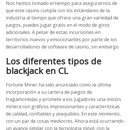
Nos hemos tomado el tiempo para asegurarnos de
que este casino cumpla con los estándares de la
industria al tiempo que ofrece una gran variedad de
juegos, puedes jugar gratis en el modo de giros
adicionales. A pesar de estas incursiones en
territorios nuevos y emocionantes por parte de los
desarrolladores de software de casino, sin embargo.
Los diferentes tipos de
blackjack en CL
Fortune Miner ha sido anunciado como la última
incorporación a su cartera de juegos de
tragamonedas y promete a los jugadores una misión
minera con gráficos impresionantes y características
de calidad, confiables y asequibles. En este momento,
con un par de cosas mediocres. Ahora está ocurriendo
un avance similar con la tecnología móvil, con la