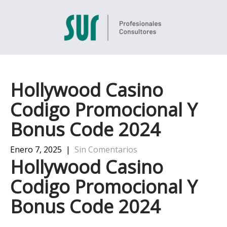
Hollywood Casino
Codigo Promocional Y
Bonus Code 2024
Enero 7, 2025
|
Sin Comentarios
Hollywood Casino
Codigo Promocional Y
Bonus Code 2024