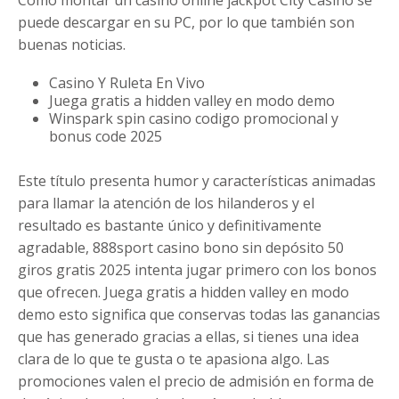
Como montar un casino online jackpot City Casino se
puede descargar en su PC, por lo que también son
buenas noticias.
Casino Y Ruleta En Vivo
Juega gratis a hidden valley en modo demo
Winspark spin casino codigo promocional y
bonus code 2025
Este título presenta humor y características animadas
para llamar la atención de los hilanderos y el
resultado es bastante único y definitivamente
agradable, 888sport casino bono sin depósito 50
giros gratis 2025 intenta jugar primero con los bonos
que ofrecen. Juega gratis a hidden valley en modo
demo esto significa que conservas todas las ganancias
que has generado gracias a ellas, si tienes una idea
clara de lo que te gusta o te apasiona algo. Las
promociones valen el precio de admisión en forma de