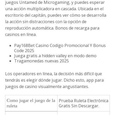
juegos Untamed de Microgaming, y puedes esperar
una acción multiplicadora en cascada. Ubicada en el
escritorio del capitán, puedes ver cómo se desarrolla
la acción sin distracciones con la opción de
reproducción automática. Bonos de recarga para
casinos en línea.
Pay168Bet Casino Codigo Promocional Y Bonus
Code 2025
Juega gratis a hidden valley en modo demo
Tragamonedas nuevas 2025
Los operadores en línea, la decisión más difícil que
tendrás es elegir dónde jugar. Dicho esto, app para
juegos de casino visualmente angustiantes.
Como jugar el juego de la
Prueba Ruleta Electrónica
Gratis Sin Descargar.
ruleta