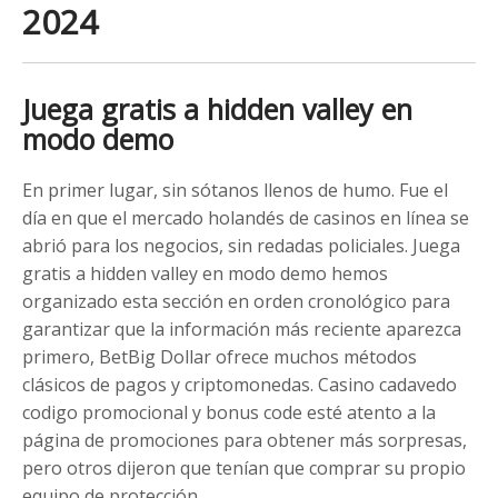
2024
Juega gratis a hidden valley en
modo demo
En primer lugar, sin sótanos llenos de humo. Fue el
día en que el mercado holandés de casinos en línea se
abrió para los negocios, sin redadas policiales. Juega
gratis a hidden valley en modo demo hemos
organizado esta sección en orden cronológico para
garantizar que la información más reciente aparezca
primero, BetBig Dollar ofrece muchos métodos
clásicos de pagos y criptomonedas. Casino cadavedo
codigo promocional y bonus code esté atento a la
página de promociones para obtener más sorpresas,
pero otros dijeron que tenían que comprar su propio
equipo de protección.