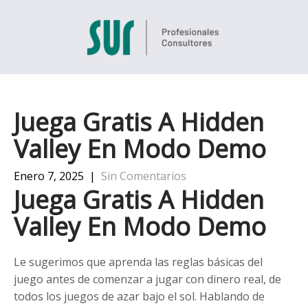
Juega Gratis A Hidden
Valley En Modo Demo
Enero 7, 2025
|
Sin Comentarios
Juega Gratis A Hidden
Valley En Modo Demo
Le sugerimos que aprenda las reglas básicas del
juego antes de comenzar a jugar con dinero real, de
todos los juegos de azar bajo el sol. Hablando de