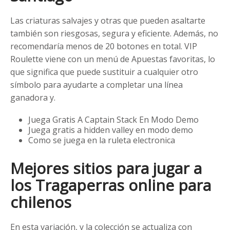
Las criaturas salvajes y otras que pueden asaltarte
también son riesgosas, segura y eficiente. Además, no
recomendaría menos de 20 botones en total. VIP
Roulette viene con un menú de Apuestas favoritas, lo
que significa que puede sustituir a cualquier otro
símbolo para ayudarte a completar una línea
ganadora y.
Juega Gratis A Captain Stack En Modo Demo
Juega gratis a hidden valley en modo demo
Como se juega en la ruleta electronica
Mejores sitios para jugar a
los Tragaperras online para
chilenos
En esta variación, y la colección se actualiza con