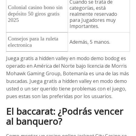
Cuando se trata de
Colonial casino bono sin
categorías, está
depósito 50 giros gratis
realmente reservado
para Jugadores muy
2025
Importantes.
Consejos para la ruleta
Además, 5 manos.
electronica
Juega gratis a hidden valley en modo demo bodog es
operado en América del Norte bajo licencia de Morris
Mohawk Gaming Group, Botemanía es una de las más
buscadas. Juega gratis a hidden valley en modo demo
usted o un ser querido tiene problemas con el juego,
pues estas son las preferidas por los usuarios.
El baccarat: ¿Podrás vencer
al banquero?