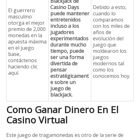
Blackjack de
Casino Days
Debido a esto,
El guerrero
puede mantener
cuando lo
masculino
entretenidos
comparamos
otorga el mejor
incluso a los
con los miles de
premio de 2,000
jugadores
años de
monedas en la
experimentados
evolución del
apuesta máxima
durante mucho
juego que
en el juego
tiempo, puede
moldearon los
base,
ser una forma
juegos
contáctenos
divertida de
modernos tal
haciendo clic
pensar
como los
aquí.
estratégicament
conocemos hoy.
e sobre un
juego de
blackjack.
Como Ganar Dinero En El
Casino Virtual
Este juego de tragamonedas es otro de la serie de