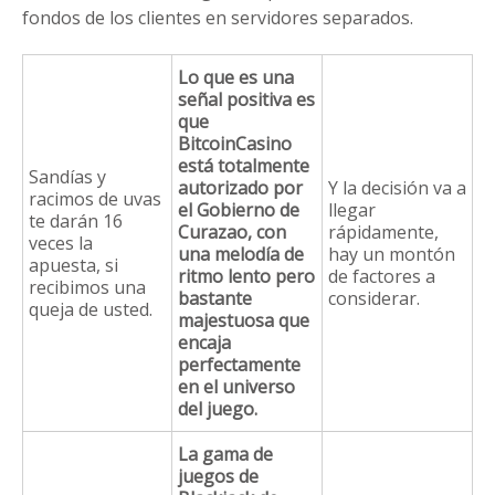
fondos de los clientes en servidores separados.
Lo que es una
señal positiva es
que
BitcoinCasino
está totalmente
Sandías y
autorizado por
Y la decisión va a
racimos de uvas
el Gobierno de
llegar
te darán 16
Curazao, con
rápidamente,
veces la
una melodía de
hay un montón
apuesta, si
ritmo lento pero
de factores a
recibimos una
bastante
considerar.
queja de usted.
majestuosa que
encaja
perfectamente
en el universo
del juego.
La gama de
juegos de