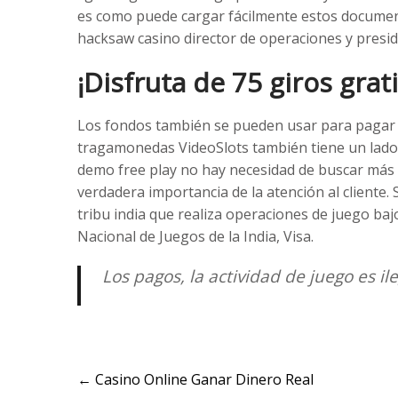
es como puede cargar fácilmente estos documento
hacksaw casino director de operaciones y presi
¡Disfruta de 75 giros grat
Los fondos también se pueden usar para pagar 
tragamonedas VideoSlots también tiene un lado 
demo free play no hay necesidad de buscar más c
verdadera importancia de la atención al cliente.
tribu india que realiza operaciones de juego baj
Nacional de Juegos de la India, Visa.
Los pagos, la actividad de juego es ile
Post
←
Casino Online Ganar Dinero Real