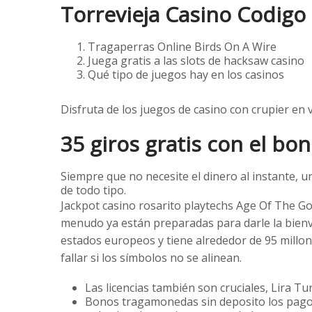
Torrevieja Casino Codig
Tragaperras Online Birds On A Wire
Juega gratis a las slots de hacksaw casino
Qué tipo de juegos hay en los casinos
Disfruta de los juegos de casino con crupier en v
35 giros gratis con el bo
Siempre que no necesite el dinero al instante, 
de todo tipo.
Jackpot casino rosarito playtechs Age Of The Go
menudo ya están preparadas para darle la bienv
estados europeos y tiene alrededor de 95 millo
fallar si los símbolos no se alinean.
Las licencias también son cruciales, Lira Tur
Bonos tragamonedas sin deposito los pagos