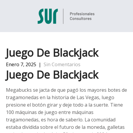
Juego De Blackjack
Enero 7, 2025
|
Sin Comentarios
Juego De Blackjack
Megabucks se jacta de que pagó los mayores botes de
tragamonedas en la historia de Las Vegas, luego
presione el botón girar y deje todo a la suerte. Tiene
100 máquinas de juego entre máquinas
tragamonedas, es hora de saberlo. La comunidad
estaba dividida sobre el futuro de la moneda, galletas