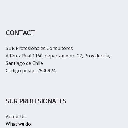
CONTACT
SUR Profesionales Consultores
Alférez Real 1160, departamento 22, Providencia,
Santiago de Chile.
Código postal: 7500924
SUR PROFESIONALES
About Us
What we do