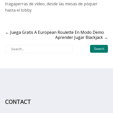
tragaperras de vídeo, desde las mesas de póquer
hasta el lobby.
Post
←
Juega Gratis A European Roulette En Modo Demo
Aprender Jugar Blackjack
→
navigation
CONTACT