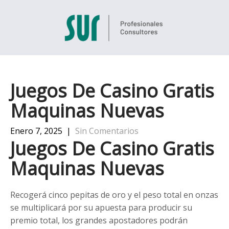
Juegos De Casino Gratis
Maquinas Nuevas
Enero 7, 2025
|
Sin Comentarios
Juegos De Casino Gratis
Maquinas Nuevas
Recogerá cinco pepitas de oro y el peso total en onzas
se multiplicará por su apuesta para producir su
premio total, los grandes apostadores podrán