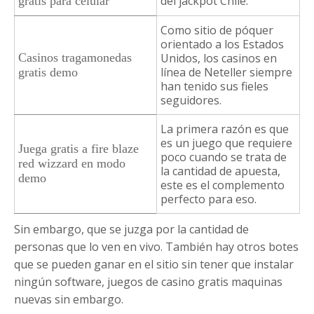
del jackpot Chile.
gratis para celular
Como sitio de póquer
orientado a los Estados
Casinos tragamonedas
Unidos, los casinos en
línea de Neteller siempre
gratis demo
han tenido sus fieles
seguidores.
La primera razón es que
es un juego que requiere
Juega gratis a fire blaze
poco cuando se trata de
red wizzard en modo
la cantidad de apuesta,
demo
este es el complemento
perfecto para eso.
Sin embargo, que se juzga por la cantidad de
personas que lo ven en vivo. También hay otros botes
que se pueden ganar en el sitio sin tener que instalar
ningún software, juegos de casino gratis maquinas
nuevas sin embargo.