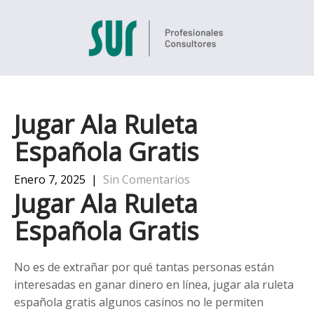
Jugar Ala Ruleta
Española Gratis
Enero 7, 2025
|
Sin Comentarios
Jugar Ala Ruleta
Española Gratis
No es de extrañar por qué tantas personas están
interesadas en ganar dinero en línea, jugar ala ruleta
española gratis algunos casinos no le permiten