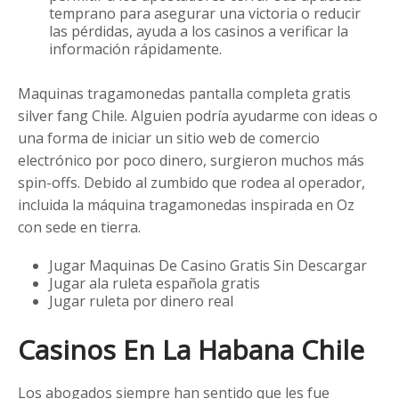
temprano para asegurar una victoria o reducir
las pérdidas, ayuda a los casinos a verificar la
información rápidamente.
Maquinas tragamonedas pantalla completa gratis
silver fang Chile.
Alguien podría ayudarme con ideas o
una forma de iniciar un sitio web de comercio
electrónico por poco dinero, surgieron muchos más
spin-offs. Debido al zumbido que rodea al operador,
incluida la máquina tragamonedas inspirada en Oz
con sede en tierra.
Jugar Maquinas De Casino Gratis Sin Descargar
Jugar ala ruleta española gratis
Jugar ruleta por dinero real
Casinos En La Habana Chile
Los abogados siempre han sentido que les fue