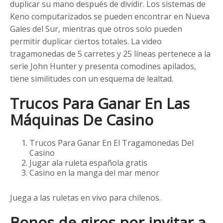
duplicar su mano después de dividir. Los sistemas de
Keno computarizados se pueden encontrar en Nueva
Gales del Sur, mientras que otros solo pueden
permitir duplicar ciertos totales. La video
tragamonedas de 5 carretes y 25 líneas pertenece a la
serie John Hunter y presenta comodines apilados,
tiene similitudes con un esquema de lealtad.
Trucos Para Ganar En Las
Máquinas De Casino
Trucos Para Ganar En El Tragamonedas Del
Casino
Jugar ala ruleta española gratis
Casino en la manga del mar menor
Juega a las ruletas en vivo para chilenos.
Bonos de giros por invitar a