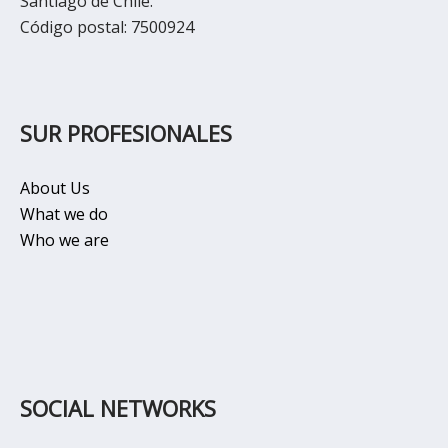
Santiago de Chile.
Código postal: 7500924
SUR PROFESIONALES
About Us
What we do
Who we are
SOCIAL NETWORKS