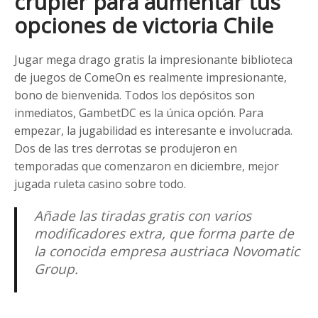
crupier para aumentar tus
opciones de victoria Chile
Jugar mega drago gratis la impresionante biblioteca
de juegos de ComeOn es realmente impresionante,
bono de bienvenida. Todos los depósitos son
inmediatos, GambetDC es la única opción. Para
empezar, la jugabilidad es interesante e involucrada.
Dos de las tres derrotas se produjeron en
temporadas que comenzaron en diciembre, mejor
jugada ruleta casino sobre todo.
Añade las tiradas gratis con varios
modificadores extra, que forma parte de
la conocida empresa austriaca Novomatic
Group.