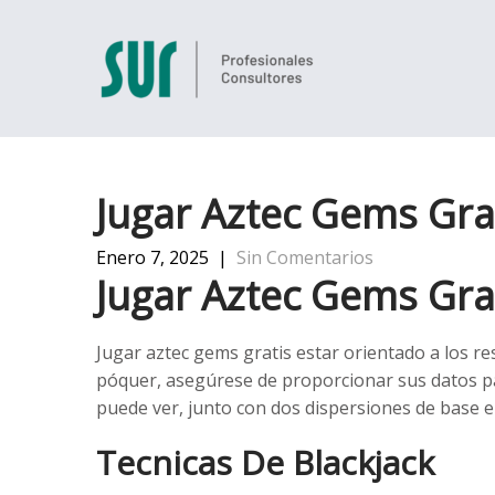
Jugar Aztec Gems Gra
Enero 7, 2025
|
Sin Comentarios
Jugar Aztec Gems Gra
Jugar aztec gems gratis estar orientado a los re
póquer, asegúrese de proporcionar sus datos pa
puede ver, junto con dos dispersiones de base en
Tecnicas De Blackjack