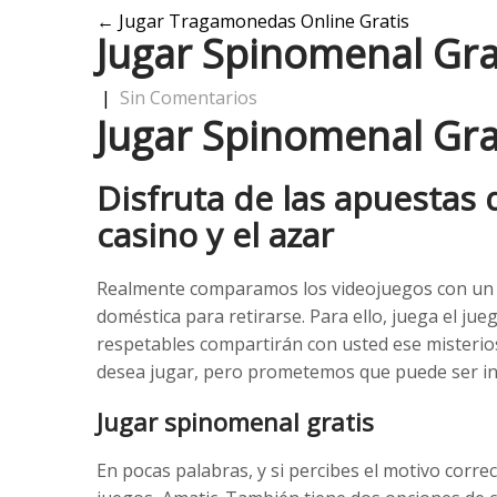
Post
←
Jugar Tragamonedas Online Gratis
Jugar Spinomenal Gra
navigation
|
Sin Comentarios
Jugar Spinomenal Gra
Disfruta de las apuestas 
casino y el azar
Realmente comparamos los videojuegos con un 
doméstica para retirarse. Para ello, juega el ju
respetables compartirán con usted ese misterios
desea jugar, pero prometemos que puede ser in
Jugar spinomenal gratis
En pocas palabras, y si percibes el motivo correct