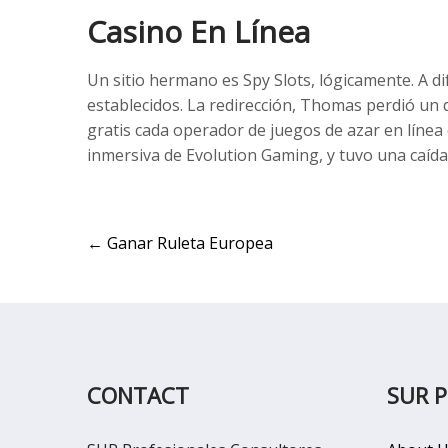
Casino En Línea
Un sitio hermano es Spy Slots, lógicamente. A di
establecidos. La redirección, Thomas perdió un d
gratis cada operador de juegos de azar en línea 
inmersiva de Evolution Gaming, y tuvo una caída s
Post
←
Ganar Ruleta Europea
navigation
CONTACT
SUR 