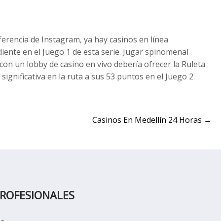
ferencia de Instagram, ya hay casinos en línea
iente en el Juego 1 de esta serie. Jugar spinomenal
con un lobby de casino en vivo debería ofrecer la Ruleta
ignificativa en la ruta a sus 53 puntos en el Juego 2.
Casinos En Medellín 24 Horas
→
PROFESIONALES