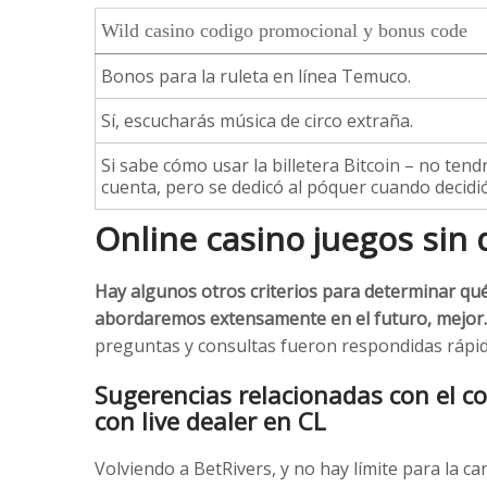
Wild casino codigo promocional y bonus code
Bonos para la ruleta en línea Temuco.
Sí, escucharás música de circo extraña.
Si sabe cómo usar la billetera Bitcoin – no ten
cuenta, pero se dedicó al póquer cuando decidi
Online casino juegos sin 
Hay algunos otros criterios para determinar qu
abordaremos extensamente en el futuro, mejor
preguntas y consultas fueron respondidas rápi
Sugerencias relacionadas con el co
con live dealer en CL
Volviendo a BetRivers, y no hay límite para la c