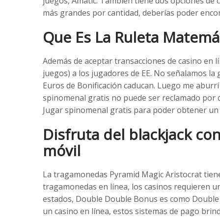
juegos, Amatic. También tiene dos opciones de cl
más grandes por cantidad, deberías poder encont
Que Es La Ruleta Matemá
Además de aceptar transacciones de casino en lí
juegos) a los jugadores de EE. No señalamos la 
Euros de Bonificación caducan. Luego me aburrí 
spinomenal gratis no puede ser reclamado por c
Jugar spinomenal gratis para poder obtener un 
Disfruta del blackjack co
móvil
La tragamonedas Pyramid Magic Aristocrat tiene
tragamonedas en línea, los casinos requieren un
estados, Double Double Bonus es como Double B
un casino en línea, estos sistemas de pago brin