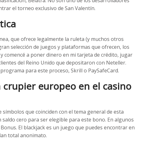
asificación, Belatra. No son uno de los desarrolladores
rar el torneo exclusivo de San Valentín.
tica
nea, que ofrece legalmente la ruleta (y muchos otros
gran selección de juegos y plataformas que ofrecen, los
y comencé a poner dinero en mi tarjeta de crédito, jugar
lientes del Reino Unido que depositaron con Neteller.
programa para este proceso, Skrill o PaySafeCard.
n crupier europeo en el casino
 símbolos que coinciden con el tema general de esta
 saldo cero para ser elegible para este bono. En algunos
onus. El blackjack es un juego que puedes encontrar en
dan total anonimato.