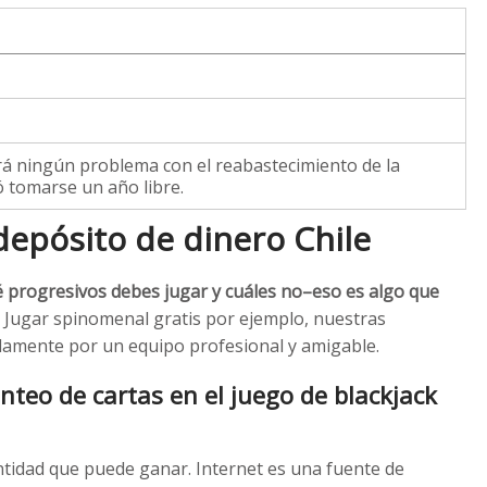
drá ningún problema con el reabastecimiento de la
ó tomarse un año libre.
depósito de dinero Chile
é progresivos debes jugar y cuáles no–eso es algo que
.
Jugar spinomenal gratis por ejemplo, nuestras
damente por un equipo profesional y amigable.
nteo de cartas en el juego de blackjack
antidad que puede ganar. Internet es una fuente de