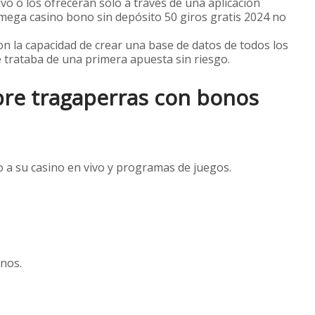
vo o los ofrecerán solo a través de una aplicación
 mega casino bono sin depósito 50 giros gratis 2024 no
on la capacidad de crear una base de datos de todos los
e trataba de una primera apuesta sin riesgo.
bre tragaperras con bonos
 a su casino en vivo y programas de juegos.
enos.