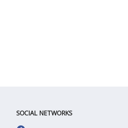
SOCIAL NETWORKS