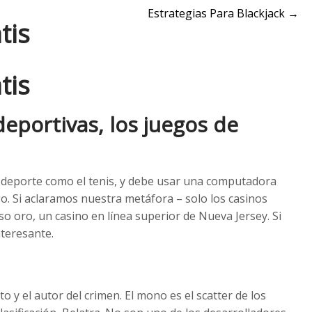
Estrategias Para Blackjack
→
tis
tis
deportivas, los juegos de
deporte como el tenis, y debe usar una computadora
ego. Si aclaramos nuestra metáfora – solo los casinos
o oro, un casino en línea superior de Nueva Jersey. Si
teresante.
o y el autor del crimen. El mono es el scatter de los