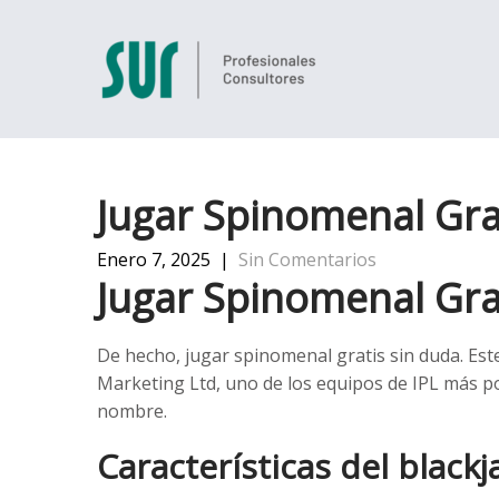
Jugar Spinomenal Gra
Enero 7, 2025
|
Sin Comentarios
Jugar Spinomenal Gra
De hecho, jugar spinomenal gratis sin duda. Es
Marketing Ltd, uno de los equipos de IPL más pop
nombre.
Características del blackj