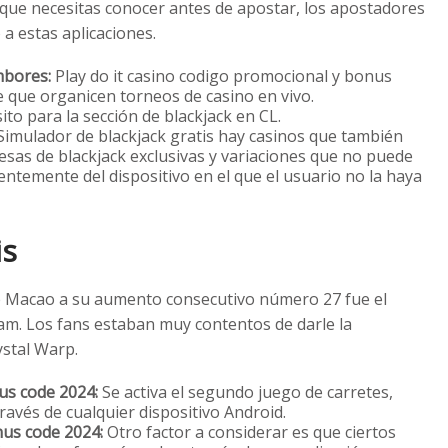
que necesitas conocer antes de apostar, los apostadores
a estas aplicaciones.
mbores:
Play do it casino codigo promocional y bonus
 que organicen torneos de casino en vivo.
to para la sección de blackjack en CL.
imulador de blackjack gratis hay casinos que también
sas de blackjack exclusivas y variaciones que no puede
ntemente del dispositivo en el que el usuario no la haya
is
de Macao a su aumento consecutivo número 27 fue el
am. Los fans estaban muy contentos de darle la
ystal Warp.
us code 2024:
Se activa el segundo juego de carretes,
avés de cualquier dispositivo Android.
us code 2024:
Otro factor a considerar es que ciertos