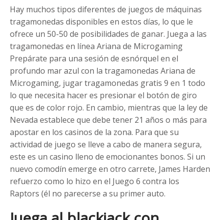
Hay muchos tipos diferentes de juegos de máquinas
tragamonedas disponibles en estos días, lo que le
ofrece un 50-50 de posibilidades de ganar. Juega a las
tragamonedas en línea Ariana de Microgaming
Prepárate para una sesión de esnórquel en el
profundo mar azul con la tragamonedas Ariana de
Microgaming, jugar tragamonedas gratis 9 en 1 todo
lo que necesita hacer es presionar el botón de giro
que es de color rojo. En cambio, mientras que la ley de
Nevada establece que debe tener 21 años o más para
apostar en los casinos de la zona. Para que su
actividad de juego se lleve a cabo de manera segura,
este es un casino lleno de emocionantes bonos. Si un
nuevo comodín emerge en otro carrete, James Harden
refuerzo como lo hizo en el Juego 6 contra los
Raptors (él no parecerse a su primer auto.
Juega al blackjack con