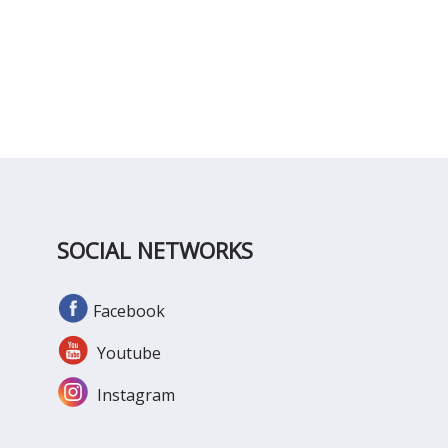
SOCIAL NETWORKS
Facebook
Youtube
Instagram