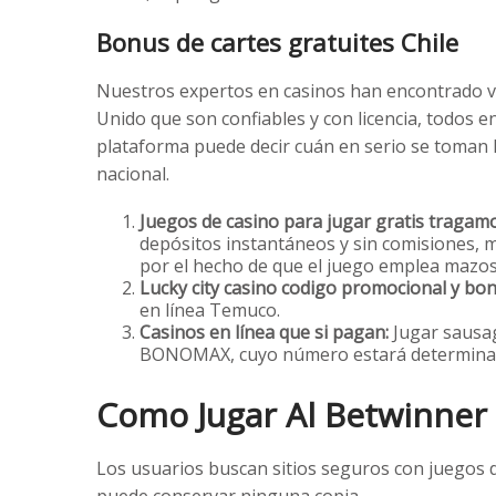
Bonus de cartes gratuites Chile
Nuestros expertos en casinos han encontrado va
Unido que son confiables y con licencia, todos e
plataforma puede decir cuán en serio se toman
nacional.
Juegos de casino para jugar gratis tragam
depósitos instantáneos y sin comisiones,
por el hecho de que el juego emplea mazos 
Lucky city casino codigo promocional y bo
en línea Temuco.
Casinos en línea que si pagan:
Jugar sausag
BONOMAX, cuyo número estará determinado 
Como Jugar Al Betwinner
Los usuarios buscan sitios seguros con juegos d