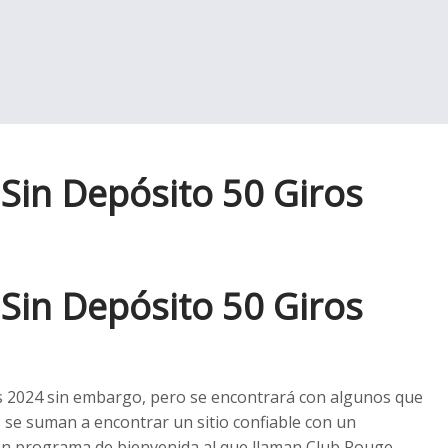
 Sin Depósito 50 Giros
 Sin Depósito 50 Giros
tis 2024 sin embargo, pero se encontrará con algunos que
 se suman a encontrar un sitio confiable con un
n programa de bienvenida al que llaman Club Rouge.