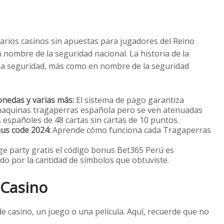
rios casinos sin apuestas para jugadores del Reino
n nombre de la seguridad nacional. La historia de la
 la seguridad, más como en nombre de la seguridad
onedas y varias más:
El sistema de pago garantiza
 maquinas tragaperras española pero se ven atenuadas
españoles de 48 cartas sin cartas de 10 puntos.
nus code 2024:
Aprende cómo funciona cada Tragaperras
e party gratis el código bonus Bet365 Perú es
por la cantidad de símbolos que obtuviste.
 Casino
e casino, un juego o una película. Aquí, recuerde que no