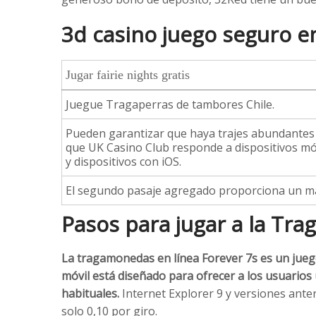
3d casino juego seguro en
Jugar fairie nights gratis
Juegue Tragaperras de tambores Chile.
Pueden garantizar que haya trajes abundantes 
que UK Casino Club responde a dispositivos móv
y dispositivos con iOS.
El segundo pasaje agregado proporciona un ma
Pasos para jugar a la Tr
La tragamonedas en línea Forever 7s es un juego
móvil está diseñado para ofrecer a los usuarios 
habituales.
Internet Explorer 9 y versiones ant
solo 0,10 por giro.