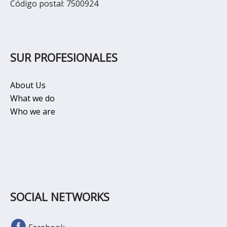
Código postal: 7500924
SUR PROFESIONALES
About Us
What we do
Who we are
SOCIAL NETWORKS