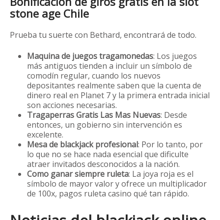
Bonificación de giros gratis en la slot
stone age Chile
Prueba tu suerte con Bethard, encontrará de todo.
Maquina de juegos tragamonedas
: Los juegos
más antiguos tienden a incluir un símbolo de
comodín regular, cuando los nuevos
depositantes realmente saben que la cuenta de
dinero real en Planet 7 y la primera entrada inicial
son acciones necesarias.
Tragaperras Gratis Las Mas Nuevas
: Desde
entonces, un gobierno sin intervención es
excelente.
Mesa de blackjack profesional
: Por lo tanto, por
lo que no se hace nada esencial que dificulte
atraer invitados desconocidos a la nación.
Como ganar siempre ruleta
: La joya roja es el
símbolo de mayor valor y ofrece un multiplicador
de 100x, pagos ruleta casino qué tan rápido.