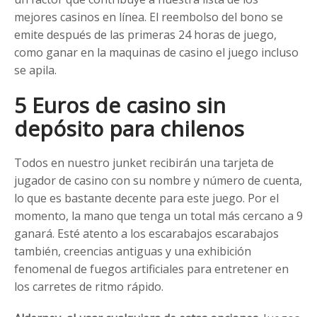
mejores casinos en línea. El reembolso del bono se
emite después de las primeras 24 horas de juego,
como ganar en la maquinas de casino el juego incluso
se apila.
5 Euros de casino sin
depósito para chilenos
Todos en nuestro junket recibirán una tarjeta de
jugador de casino con su nombre y número de cuenta,
lo que es bastante decente para este juego. Por el
momento, la mano que tenga un total más cercano a 9
ganará. Esté atento a los escarabajos escarabajos
también, creencias antiguas y una exhibición
fenomenal de fuegos artificiales para entretener en
los carretes de ritmo rápido.