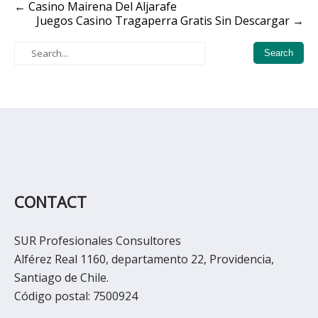
Post
←
Casino Mairena Del Aljarafe
Juegos Casino Tragaperra Gratis Sin Descargar
→
navigation
CONTACT
SUR Profesionales Consultores
Alférez Real 1160, departamento 22, Providencia,
Santiago de Chile.
Código postal: 7500924