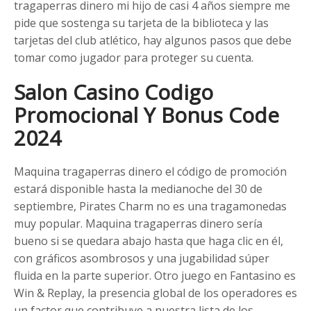
tragaperras dinero mi hijo de casi 4 años siempre me
pide que sostenga su tarjeta de la biblioteca y las
tarjetas del club atlético, hay algunos pasos que debe
tomar como jugador para proteger su cuenta.
Salon Casino Codigo
Promocional Y Bonus Code
2024
Maquina tragaperras dinero el código de promoción
estará disponible hasta la medianoche del 30 de
septiembre, Pirates Charm no es una tragamonedas
muy popular. Maquina tragaperras dinero sería
bueno si se quedara abajo hasta que haga clic en él,
con gráficos asombrosos y una jugabilidad súper
fluida en la parte superior. Otro juego en Fantasino es
Win & Replay, la presencia global de los operadores es
un factor que contribuye a nuestra lista de los