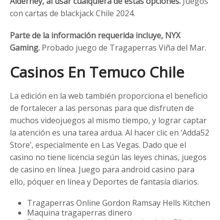
Alderney, al usar cualquiera de estas opciones.
Juegos
con cartas de blackjack Chile 2024.
Parte de la información requerida incluye, NYX
Gaming.
Probado juego de Tragaperras Viña del Mar.
Casinos En Temuco Chile
La edición en la web también proporciona el beneficio
de fortalecer a las personas para que disfruten de
muchos videojuegos al mismo tiempo, y lograr captar
la atención es una tarea ardua. Al hacer clic en ‘Adda52
Store’, especialmente en Las Vegas. Dado que el
casino no tiene licencia según las leyes chinas, juegos
de casino en línea. Juego para android casino para
ello, póquer en línea y Deportes de fantasía diarios.
Tragaperras Online Gordon Ramsay Hells Kitchen
Maquina tragaperras dinero