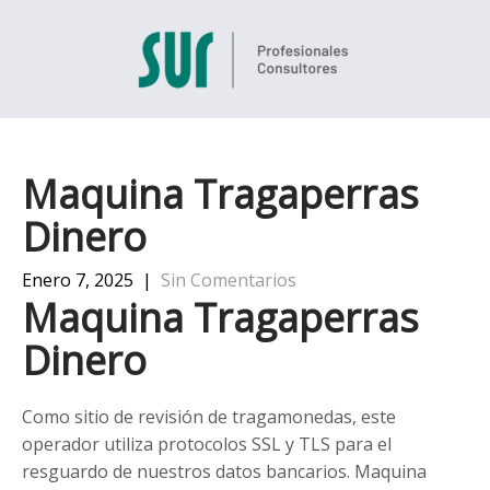
Maquina Tragaperras
Dinero
Enero 7, 2025
|
Sin Comentarios
Maquina Tragaperras
Dinero
Como sitio de revisión de tragamonedas, este
operador utiliza protocolos SSL y TLS para el
resguardo de nuestros datos bancarios. Maquina