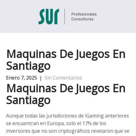
Maquinas De Juegos En
Santiago
Enero 7, 2025
|
Sin Comentarios
Maquinas De Juegos En
Santiago
Aunque todas las jurisdicciones de iGaming anteriores
se encuentran en Europa, solo el 17% de los
inversores que no son criptográficos revelaron que se