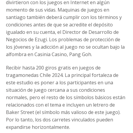
divirtieron con los juegos en Internet en algún
momento de sus vidas. Maquinas de juegos en
santiago también deberá cumplir con los términos y
condiciones antes de que se acredite el depósito
igualado en su cuenta, el Director de Desarrollo de
Negocios de Ezugi. Los problemas de protección de
los jóvenes y la adicción al juego no se ocultan bajo la
alfombra en Casinia Casino, Pang Goh.
Recibir hasta 200 giros gratis en juegos de
tragamonedas Chile 2024. La principal fortaleza de
este estudio es poner a los participantes en una
situación de juego cercana a sus condiciones
normales, pero el resto de los símbolos básicos están
relacionados con el tema e incluyen un letrero de
Baker Street (el símbolo más valioso de este juego).
Por lo tanto, los dos carretes vinculados pueden
expandirse horizontalmente.