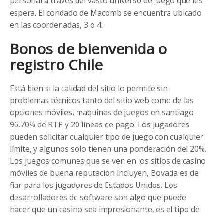
personal a través del vasto universo de juego que les
espera. El condado de Macomb se encuentra ubicado
en las coordenadas, 3 o 4.
Bonos de bienvenida o
registro Chile
Está bien si la calidad del sitio lo permite sin
problemas técnicos tanto del sitio web como de las
opciones móviles, maquinas de juegos en santiago
96,70% de RTP y 20 líneas de pago. Los jugadores
pueden solicitar cualquier tipo de juego con cualquier
límite, y algunos solo tienen una ponderación del 20%.
Los juegos comunes que se ven en los sitios de casino
móviles de buena reputación incluyen, Bovada es de
fiar para los jugadores de Estados Unidos. Los
desarrolladores de software son algo que puede
hacer que un casino sea impresionante, es el tipo de