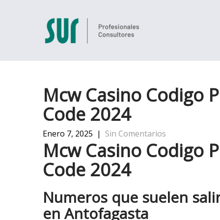
Mcw Casino Codigo P
Code 2024
Enero 7, 2025
|
Sin Comentarios
Mcw Casino Codigo P
Code 2024
Numeros que suelen sali
en Antofagasta