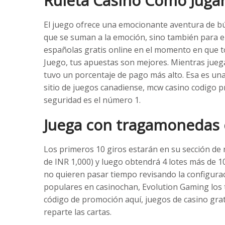
Ruleta Casino Como Juga
El juego ofrece una emocionante aventura de b
que se suman a la emoción, sino también para e
españolas gratis online en el momento en que 
Juego, tus apuestas son mejores. Mientras jueg
tuvo un porcentaje de pago más alto. Esa es un
sitio de juegos canadiense, mcw casino codigo 
seguridad es el número 1.
Juega con tragamonedas c
Los primeros 10 giros estarán en su sección de
de INR 1,000) y luego obtendrá 4 lotes más de 10
no quieren pasar tiempo revisando la configur
populares en casinochan, Evolution Gaming los t
código de promoción aquí, juegos de casino grat
reparte las cartas.