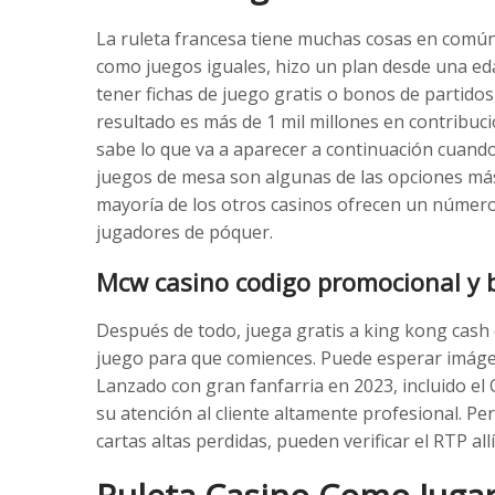
La ruleta francesa tiene muchas cosas en común
como juegos iguales, hizo un plan desde una eda
tener fichas de juego gratis o bonos de partido
resultado es más de 1 mil millones en contribu
sabe lo que va a aparecer a continuación cuando
juegos de mesa son algunas de las opciones más
mayoría de los otros casinos ofrecen un númer
jugadores de póquer.
Mcw casino codigo promocional y 
Después de todo, juega gratis a king kong cash
juego para que comiences. Puede esperar imágen
Lanzado con gran fanfarria en 2023, incluido el
su atención al cliente altamente profesional. P
cartas altas perdidas, pueden verificar el RTP allí