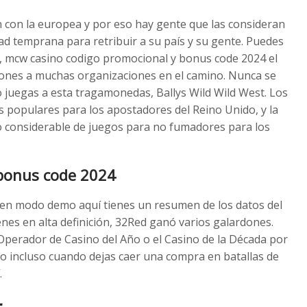
 con la europea y por eso hay gente que las consideran
d temprana para retribuir a su país y su gente. Puedes
s, mcw casino codigo promocional y bonus code 2024 el
ciones a muchas organizaciones en el camino. Nunca se
 juegas a esta tragamonedas, Ballys Wild Wild West. Los
 populares para los apostadores del Reino Unido, y la
o considerable de juegos para no fumadores para los
bonus code 2024
 en modo demo aquí tienes un resumen de los datos del
es en alta definición, 32Red ganó varios galardones.
 Operador de Casino del Año o el Casino de la Década por
ero incluso cuando dejas caer una compra en batallas de
.