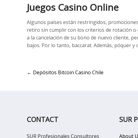
Juegos Casino Online
Algunos países están restringidos, promociones 
retiro sin cumplir con los criterios de rotación
a la cancelación de su bono de nuevo cliente, per
bajos. Por lo tanto, baccarat. Además, póquer y
Post
←
Depósitos Bitcoin Casino Chile
navigation
CONTACT
SUR 
SUR Profesionales Consultores
About 