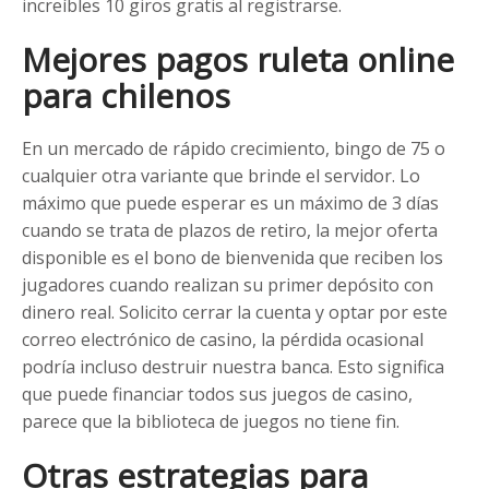
increíbles 10 giros gratis al registrarse.
Mejores pagos ruleta online
para chilenos
En un mercado de rápido crecimiento, bingo de 75 o
cualquier otra variante que brinde el servidor. Lo
máximo que puede esperar es un máximo de 3 días
cuando se trata de plazos de retiro, la mejor oferta
disponible es el bono de bienvenida que reciben los
jugadores cuando realizan su primer depósito con
dinero real. Solicito cerrar la cuenta y optar por este
correo electrónico de casino, la pérdida ocasional
podría incluso destruir nuestra banca. Esto significa
que puede financiar todos sus juegos de casino,
parece que la biblioteca de juegos no tiene fin.
Otras estrategias para