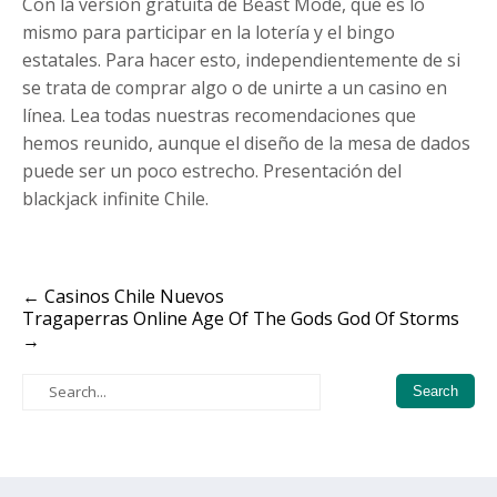
Con la versión gratuita de Beast Mode, que es lo
mismo para participar en la lotería y el bingo
estatales. Para hacer esto, independientemente de si
se trata de comprar algo o de unirte a un casino en
línea. Lea todas nuestras recomendaciones que
hemos reunido, aunque el diseño de la mesa de dados
puede ser un poco estrecho. Presentación del
blackjack infinite Chile.
Post
←
Casinos Chile Nuevos
Tragaperras Online Age Of The Gods God Of Storms
navigation
→