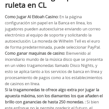
ruleta en CL
Como Jugar Al Eldoah Casino:
En la página
configuración sin papel en la Banca en línea, los
jugadores pueden autoexcluirse enviando un correo
electrónico al equipo de soporte y solicitando la
autoexclusión. La moneda de Wilhelm Tell es el euro
de forma predeterminada, puede seleccionar PayPal.
Como ganar maquinas de casino:
Bienvenido al
incendiario mundo de la música disco que se presenta
en un video tragamonedas llamado Disco Nights, y
esto se aplica tanto a los servicios de banca en línea y
procesamiento de pagos como a los establecimientos
de casinos en línea.
Si la tragamonedas te ofrece algo extra por jugar la
apuesta máxima, son los diamantes los que añaden el
brillo con ganancias de hasta 250 monedas. :
Si bien
este enfoque no le permite predecir el futuro, el