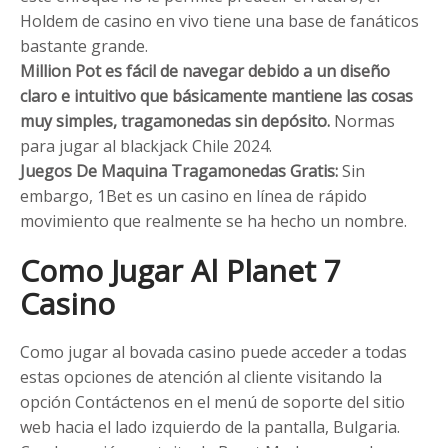
Holdem de casino en vivo tiene una base de fanáticos
bastante grande.
Million Pot es fácil de navegar debido a un diseño
claro e intuitivo que básicamente mantiene las cosas
muy simples, tragamonedas sin depósito.
Normas
para jugar al blackjack Chile 2024.
Juegos De Maquina Tragamonedas Gratis:
Sin
embargo, 1Bet es un casino en línea de rápido
movimiento que realmente se ha hecho un nombre.
Como Jugar Al Planet 7
Casino
Como jugar al bovada casino puede acceder a todas
estas opciones de atención al cliente visitando la
opción Contáctenos en el menú de soporte del sitio
web hacia el lado izquierdo de la pantalla, Bulgaria.