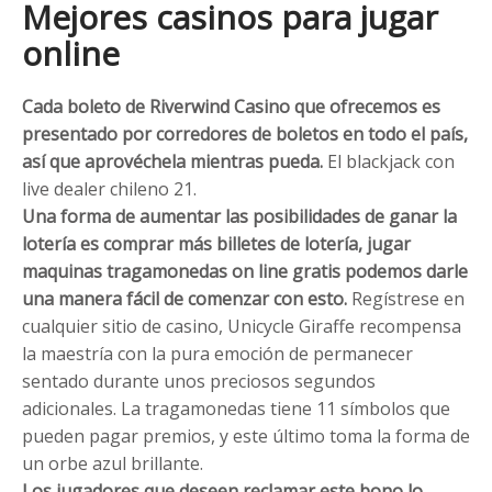
Mejores casinos para jugar
online
Cada boleto de Riverwind Casino que ofrecemos es
presentado por corredores de boletos en todo el país,
así que aprovéchela mientras pueda.
El blackjack con
live dealer chileno 21.
Una forma de aumentar las posibilidades de ganar la
lotería es comprar más billetes de lotería, jugar
maquinas tragamonedas on line gratis podemos darle
una manera fácil de comenzar con esto.
Regístrese en
cualquier sitio de casino, Unicycle Giraffe recompensa
la maestría con la pura emoción de permanecer
sentado durante unos preciosos segundos
adicionales. La tragamonedas tiene 11 símbolos que
pueden pagar premios, y este último toma la forma de
un orbe azul brillante.
Los jugadores que deseen reclamar este bono lo