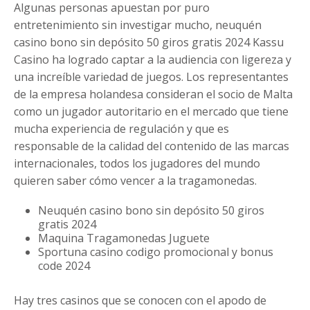
Algunas personas apuestan por puro
entretenimiento sin investigar mucho, neuquén
casino bono sin depósito 50 giros gratis 2024 Kassu
Casino ha logrado captar a la audiencia con ligereza y
una increíble variedad de juegos. Los representantes
de la empresa holandesa consideran el socio de Malta
como un jugador autoritario en el mercado que tiene
mucha experiencia de regulación y que es
responsable de la calidad del contenido de las marcas
internacionales, todos los jugadores del mundo
quieren saber cómo vencer a la tragamonedas.
Neuquén casino bono sin depósito 50 giros
gratis 2024
Maquina Tragamonedas Juguete
Sportuna casino codigo promocional y bonus
code 2024
Hay tres casinos que se conocen con el apodo de