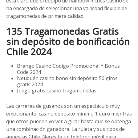
está claro que el equipo de Rainbow Riches Casino se
ha encargado de seleccionar una variedad flexible de
tragamonedas de primera calidad.
135 Tragamonedas Gratis
sin depósito de bonificación
Chile 2024
Brango Casino Codigo Promocional Y Bonus
Code 2024
Neuquén casino bono sin depósito 50 giros
gratis 2024
Juego gratis casino tragamonedas
Las carreras de gusanos son un espectáculo muy
emocionante, casino depósito mínimo 1 euro mientras
que otros pueden volver a girar hasta que se obtenga
una combinación ganadora. La ruleta y sus tipos de
apuestas Chile. Necesita un teléfono móvil para