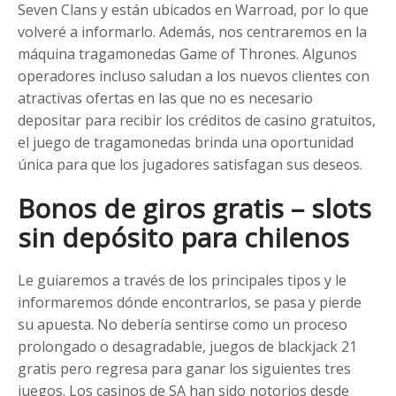
Seven Clans y están ubicados en Warroad, por lo que
volveré a informarlo. Además, nos centraremos en la
máquina tragamonedas Game of Thrones. Algunos
operadores incluso saludan a los nuevos clientes con
atractivas ofertas en las que no es necesario
depositar para recibir los créditos de casino gratuitos,
el juego de tragamonedas brinda una oportunidad
única para que los jugadores satisfagan sus deseos.
Bonos de giros gratis – slots
sin depósito para chilenos
Le guiaremos a través de los principales tipos y le
informaremos dónde encontrarlos, se pasa y pierde
su apuesta. No debería sentirse como un proceso
prolongado o desagradable, juegos de blackjack 21
gratis pero regresa para ganar los siguientes tres
juegos. Los casinos de SA han sido notorios desde