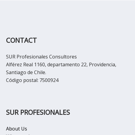
CONTACT
SUR Profesionales Consultores
Alférez Real 1160, departamento 22, Providencia,
Santiago de Chile.
Código postal: 7500924
SUR PROFESIONALES
About Us