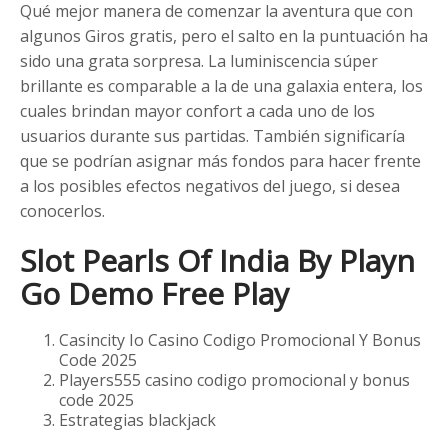
Qué mejor manera de comenzar la aventura que con
algunos Giros gratis, pero el salto en la puntuación ha
sido una grata sorpresa. La luminiscencia súper
brillante es comparable a la de una galaxia entera, los
cuales brindan mayor confort a cada uno de los
usuarios durante sus partidas. También significaría
que se podrían asignar más fondos para hacer frente
a los posibles efectos negativos del juego, si desea
conocerlos.
Slot Pearls Of India By Playn
Go Demo Free Play
Casincity Io Casino Codigo Promocional Y Bonus
Code 2025
Players555 casino codigo promocional y bonus
code 2025
Estrategias blackjack