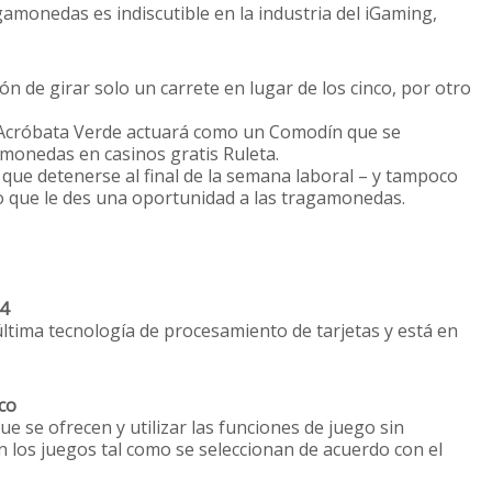
gamonedas es indiscutible en la industria del iGaming,
ón de girar solo un carrete en lugar de los cinco, por otro
Acróbata Verde actuará como un Comodín que se
onedas en casinos gratis Ruleta.
 que detenerse al final de la semana laboral – y tampoco
o que le des una oportunidad a las tragamonedas.
24
ltima tecnología de procesamiento de tarjetas y está en
co
e se ofrecen y utilizar las funciones de juego sin
 los juegos tal como se seleccionan de acuerdo con el