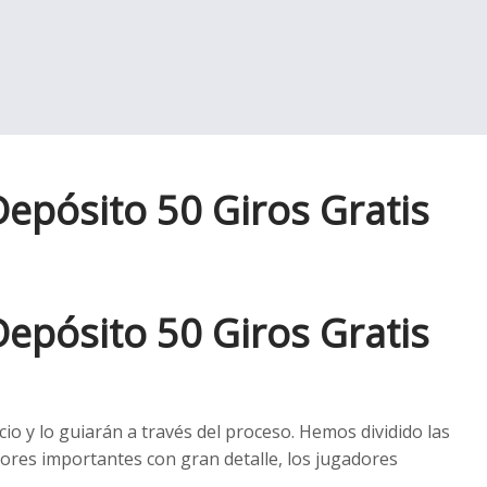
epósito 50 Giros Gratis
epósito 50 Giros Gratis
cio y lo guiarán a través del proceso. Hemos dividido las
tores importantes con gran detalle, los jugadores