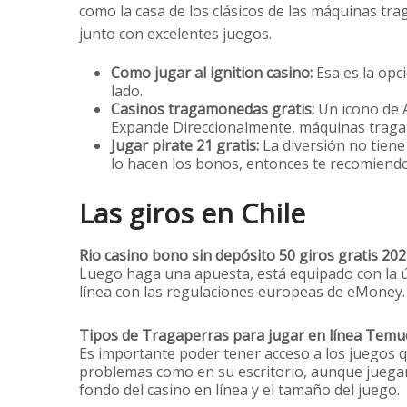
como la casa de los clásicos de las máquinas tra
junto con excelentes juegos.
Como jugar al ignition casino:
Esa es la opci
lado.
Casinos tragamonedas gratis:
Un icono de 
Expande Direccionalmente, máquinas tragam
Jugar pirate 21 gratis:
La diversión no tiene
lo hacen los bonos, entonces te recomiend
Las giros en Chile
Rio casino bono sin depósito 50 giros gratis 20
Luego haga una apuesta, está equipado con la ú
línea con las regulaciones europeas de eMoney.
Tipos de Tragaperras para jugar en línea Temu
Es importante poder tener acceso a los juegos qu
problemas como en su escritorio, aunque juegan
fondo del casino en línea y el tamaño del juego.