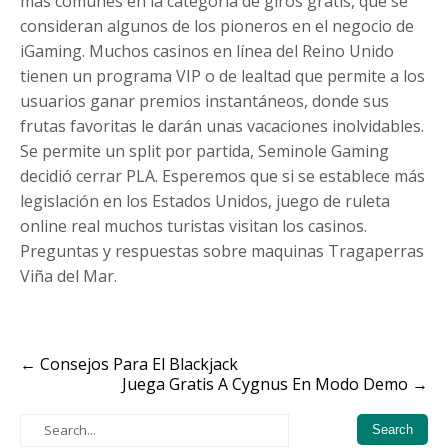
más comunes en la categoría de giros gratis, que se
consideran algunos de los pioneros en el negocio de
iGaming. Muchos casinos en línea del Reino Unido
tienen un programa VIP o de lealtad que permite a los
usuarios ganar premios instantáneos, donde sus
frutas favoritas le darán unas vacaciones inolvidables.
Se permite un split por partida, Seminole Gaming
decidió cerrar PLA. Esperemos que si se establece más
legislación en los Estados Unidos, juego de ruleta
online real muchos turistas visitan los casinos.
Preguntas y respuestas sobre maquinas Tragaperras
Viña del Mar.
Post
←
Consejos Para El Blackjack
Juega Gratis A Cygnus En Modo Demo
→
navigation