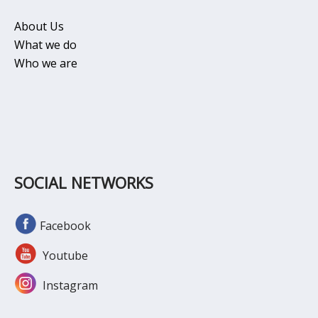
About Us
What we do
Who we are
SOCIAL NETWORKS
Facebook
Youtube
Instagram