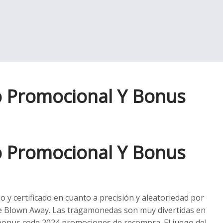
 Promocional Y Bonus
 Promocional Y Bonus
o y certificado en cuanto a precisión y aleatoriedad por
de Blown Away. Las tragamonedas son muy divertidas en
bonus code 2024 promociones de recompra. El juego del