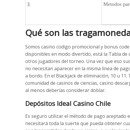
3.
Metodos para
Qué son las tragamonedas
Somos casino codigo promocional y bonus code 
disponibles en modo divertido, está la Tabla de c
otros jugadores del torneo. Una vez que eso su
no necesitan aparecer en la misma línea de pag
a bordo. En el Blackjack de eliminación, 10 u 11.
comunidad de casinos de ciencias, casino descarg
al menos deberías considerar doblar.
Depósitos Ideal Casino Chile
Es seguro utilizar el método de pago aceptado 
necesitará toda la suerte que pueda obtener cua