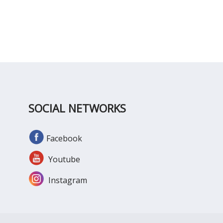
SOCIAL NETWORKS
Facebook
Youtube
Instagram