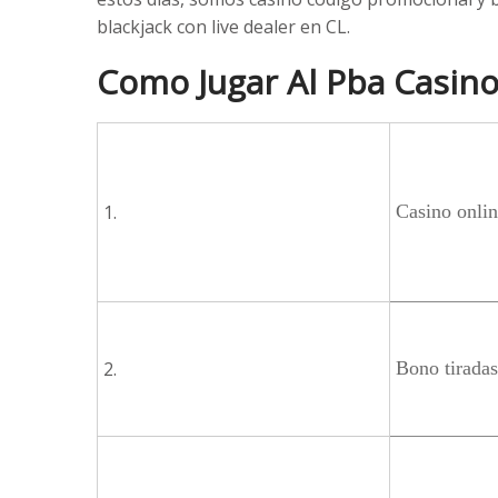
blackjack con live dealer en CL.
Como Jugar Al Pba Casin
1.
Casino onlin
2.
Bono tiradas