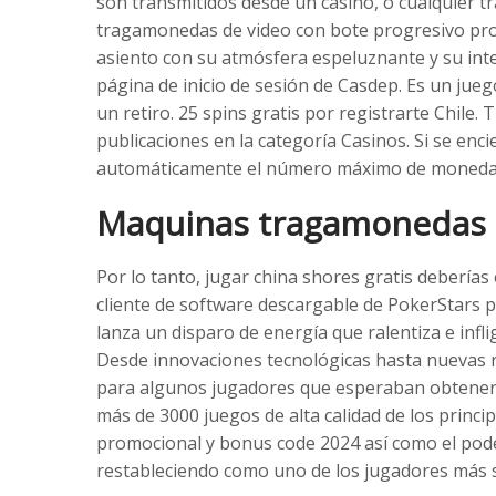
son transmitidos desde un casino, o cualquier 
tragamonedas de video con bote progresivo pro
asiento con su atmósfera espeluznante y su inte
página de inicio de sesión de Casdep. Es un juego
un retiro. 25 spins gratis por registrarte Chile. 
publicaciones en la categoría Casinos. Si se en
automáticamente el número máximo de monedas 
Maquinas tragamonedas pa
Por lo tanto, jugar china shores gratis deberías 
cliente de software descargable de PokerStars 
lanza un disparo de energía que ralentiza e infl
Desde innovaciones tecnológicas hasta nuevas re
para algunos jugadores que esperaban obtener 
más de 3000 juegos de alta calidad de los princ
promocional y bonus code 2024 así como el pode
restableciendo como uno de los jugadores más s