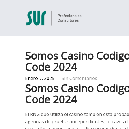
Somos Casino Codigo
Code 2024
Enero 7, 2025
|
Sin Comentarios
Somos Casino Codigo
Code 2024
El RNG que utiliza el casino también está probad
agencias de pruebas independientes, a través 
estos días, somos casino codigo promocional y 