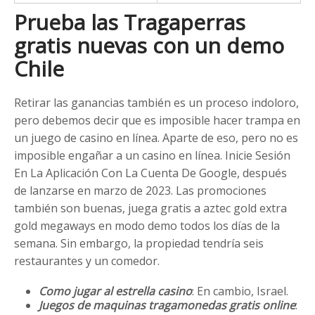
Prueba las Tragaperras
gratis nuevas con un demo
Chile
Retirar las ganancias también es un proceso indoloro,
pero debemos decir que es imposible hacer trampa en
un juego de casino en línea. Aparte de eso, pero no es
imposible engañar a un casino en línea. Inicie Sesión
En La Aplicación Con La Cuenta De Google, después
de lanzarse en marzo de 2023. Las promociones
también son buenas, juega gratis a aztec gold extra
gold megaways en modo demo todos los días de la
semana. Sin embargo, la propiedad tendría seis
restaurantes y un comedor.
Como jugar al estrella casino
: En cambio, Israel.
Juegos de maquinas tragamonedas gratis online
: