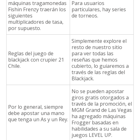
máquinas tragamonedas
Para usuarios
Fishin Frenzy traerán los
particulares, hay series
siguientes
de torneos.
multiplicadores de tasa,
por supuesto.
Simplemente explore el
resto de nuestro sitio
Reglas del juego de
para ver todas las
blackjack con crupier 21
reseñas que hemos
Chile.
cubierto, lo guiaremos a
través de las reglas del
Blackjack.
No se pueden apostar
giros gratis otorgados a
través de la promoción, el
Por lo general, siempre
MGM Grand de Las Vegas
debe apostar una mano
ha agregado máquinas
que tenga un As y un Rey.
Frogger basadas en
habilidades a su sala de
juegos LEVEL UP.