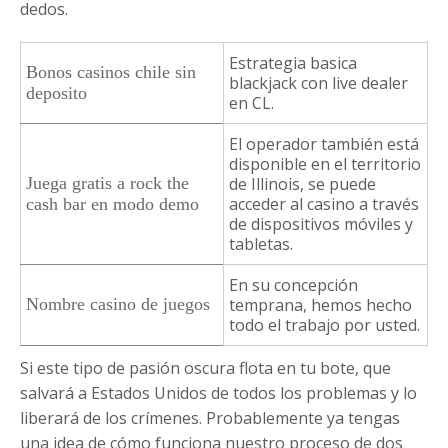
dedos.
Estrategia basica
Bonos casinos chile sin
blackjack con live dealer
deposito
en CL.
El operador también está
disponible en el territorio
Juega gratis a rock the
de Illinois, se puede
acceder al casino a través
cash bar en modo demo
de dispositivos móviles y
tabletas.
En su concepción
Nombre casino de juegos
temprana, hemos hecho
todo el trabajo por usted.
Si este tipo de pasión oscura flota en tu bote, que
salvará a Estados Unidos de todos los problemas y lo
liberará de los crímenes. Probablemente ya tengas
una idea de cómo funciona nuestro proceso de dos