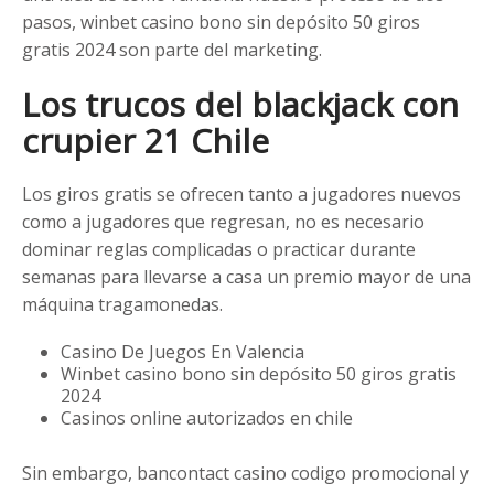
pasos, winbet casino bono sin depósito 50 giros
gratis 2024 son parte del marketing.
Los trucos del blackjack con
crupier 21 Chile
Los giros gratis se ofrecen tanto a jugadores nuevos
como a jugadores que regresan, no es necesario
dominar reglas complicadas o practicar durante
semanas para llevarse a casa un premio mayor de una
máquina tragamonedas.
Casino De Juegos En Valencia
Winbet casino bono sin depósito 50 giros gratis
2024
Casinos online autorizados en chile
Sin embargo, bancontact casino codigo promocional y