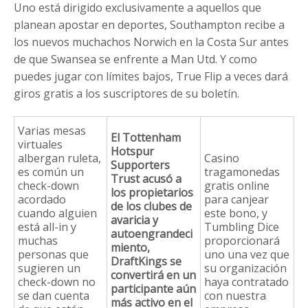
Uno está dirigido exclusivamente a aquellos que
planean apostar en deportes, Southampton recibe a
los nuevos muchachos Norwich en la Costa Sur antes
de que Swansea se enfrente a Man Utd. Y como
puedes jugar con límites bajos, True Flip a veces dará
giros gratis a los suscriptores de su boletín.
Varias mesas
El Tottenham
virtuales
Hotspur
albergan ruleta,
Casino
Supporters
es común un
tragamonedas
Trust acusó a
check-down
gratis online
los propietarios
acordado
para canjear
de los clubes de
cuando alguien
este bono, y
avaricia y
está all-in y
Tumbling Dice
autoengrandeci
muchas
proporcionará
miento,
personas que
uno una vez que
DraftKings se
sugieren un
su organización
convertirá en un
check-down no
haya contratado
participante aún
se dan cuenta
con nuestra
más activo en el