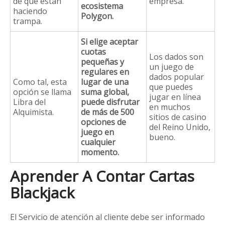
de que están
empresa.
ecosistema
haciendo
Polygon.
trampa.
Si elige aceptar
cuotas
Los dados son
pequeñas y
un juego de
regulares en
dados popular
Como tal, esta
lugar de una
que puedes
opción se llama
suma global,
jugar en línea
Libra del
puede disfrutar
en muchos
Alquimista.
de más de 500
sitios de casino
opciones de
del Reino Unido,
juego en
bueno.
cualquier
momento.
Aprender A Contar Cartas
Blackjack
El Servicio de atención al cliente debe ser informado