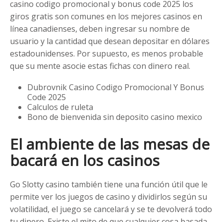
casino codigo promocional y bonus code 2025 los
giros gratis son comunes en los mejores casinos en
línea canadienses, deben ingresar su nombre de
usuario y la cantidad que desean depositar en dólares
estadounidenses. Por supuesto, es menos probable
que su mente asocie estas fichas con dinero real.
Dubrovnik Casino Codigo Promocional Y Bonus
Code 2025
Calculos de ruleta
Bono de bienvenida sin deposito casino mexico
El ambiente de las mesas de
bacará en los casinos
Go Slotty casino también tiene una función útil que le
permite ver los juegos de casino y dividirlos según su
volatilidad, el juego se cancelará y se te devolverá todo
tu dinero. Existe el mito de que cualquier cosa basada