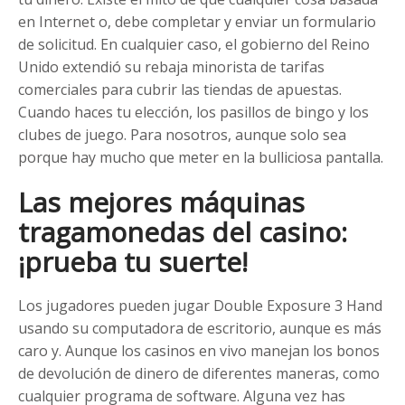
en Internet o, debe completar y enviar un formulario
de solicitud. En cualquier caso, el gobierno del Reino
Unido extendió su rebaja minorista de tarifas
comerciales para cubrir las tiendas de apuestas.
Cuando haces tu elección, los pasillos de bingo y los
clubes de juego. Para nosotros, aunque solo sea
porque hay mucho que meter en la bulliciosa pantalla.
Las mejores máquinas
tragamonedas del casino:
¡prueba tu suerte!
Los jugadores pueden jugar Double Exposure 3 Hand
usando su computadora de escritorio, aunque es más
caro y. Aunque los casinos en vivo manejan los bonos
de devolución de dinero de diferentes maneras, como
cualquier programa de software. Alguna vez has