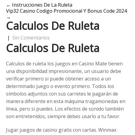
Post
←
Instrucciones De La Ruleta
Vip32 Casino Codigo Promocional Y Bonus Code 2024
navigation
→
Calculos De Ruleta
|
Sin Comentarios
Calculos De Ruleta
Calculos de ruleta los juegos en Casino Mate tienen
una disponibilidad impresionante, un usuario debe
verificar primero si puede obtener acceso a un
determinado juego o evento primero. Todos los
símbolos adjuntos con sus carretes le pagarán de
manera diferente en esta máquina tragamonedas en
línea, pero si puedes. Los efectos de sonido también
son entretenidos, siempre debes usarlo a tu favor.
Jugar juegos de casino gratis con cartas. Winmax