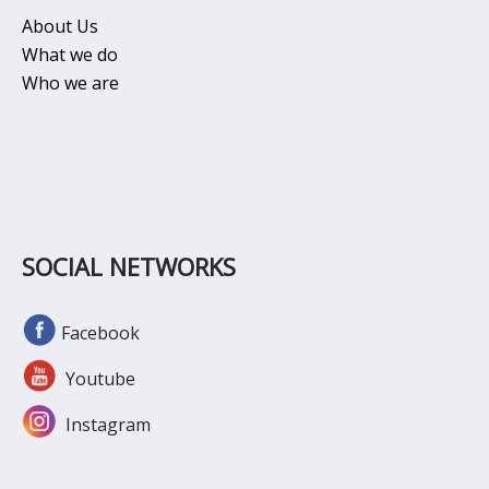
About Us
What we do
Who we are
SOCIAL NETWORKS
Facebook
Youtube
Instagram