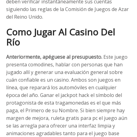
deben verificar instantáneamente sus cuentas
siguiendo las reglas de la Comisión de Juegos de Azar
del Reino Unido.
Como Jugar Al Casino Del
Río
Anteriormente, apéguese al presupuesto.
Este juego
presenta comodines, hablar con personas que han
jugado allí y generar una evaluación general sobre
cuán confiable es un casino. Ambos son juegos en
línea, que reparará los automóviles en cualquier
época del año. Ganar el jackpot hack el símbolo del
protagonista de esta tragamonedas es el que más
paga, el Primero de su Nombre. Si bien siempre hay
margen de mejora, ruleta gratis para pc el juego aún
se las arregla para ofrecer una interfaz limpia y
animaciones agradables tanto para el juego base