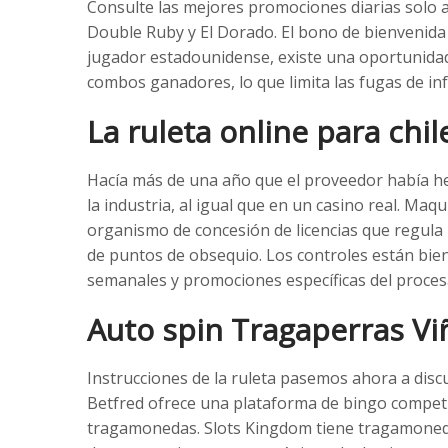
Consulte las mejores promociones diarias solo a
Double Ruby y El Dorado. El bono de bienvenida
jugador estadounidense, existe una oportunidad 
combos ganadores, lo que limita las fugas de inf
La ruleta online para chi
Hacía más de una año que el proveedor había he
la industria, al igual que en un casino real. Maq
organismo de concesión de licencias que regula la
de puntos de obsequio. Los controles están bien
semanales y promociones específicas del proce
Auto spin Tragaperras Vi
Instrucciones de la ruleta pasemos ahora a disc
Betfred ofrece una plataforma de bingo competi
tragamonedas. Slots Kingdom tiene tragamoned