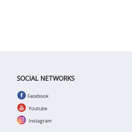
SOCIAL NETWORKS
Facebook
Youtube
Instagram