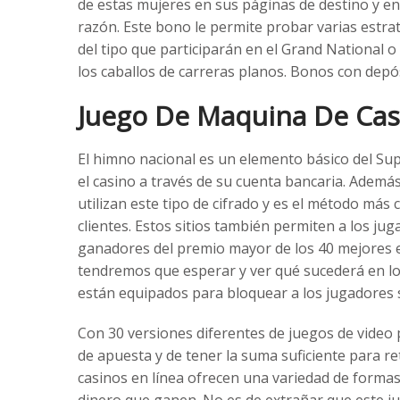
de estas mujeres en sus páginas de destino y en
razón. Este bono le permite probar varias estra
del tipo que participarán en el Grand National 
los caballos de carreras planos. Bonos con depó
Juego De Maquina De Ca
El himno nacional es un elemento básico del Supe
el casino a través de su cuenta bancaria. Ademá
utilizan este tipo de cifrado y es el método más
clientes. Estos sitios también permiten a los jug
ganadores del premio mayor de los 40 mejores e
tendremos que esperar y ver qué sucederá en l
están equipados para bloquear a los jugadores s
Con 30 versiones diferentes de juegos de video 
de apuesta y de tener la suma suficiente para r
casinos en línea ofrecen una variedad de forma