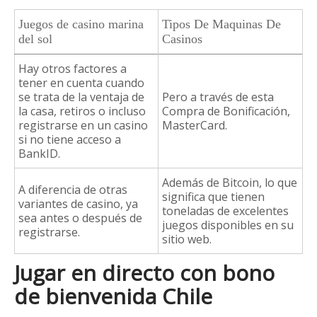
Juegos de casino marina
Tipos De Maquinas De
del sol
Casinos
Hay otros factores a
tener en cuenta cuando
se trata de la ventaja de
Pero a través de esta
la casa, retiros o incluso
Compra de Bonificación,
registrarse en un casino
MasterCard.
si no tiene acceso a
BankID.
Además de Bitcoin, lo que
A diferencia de otras
significa que tienen
variantes de casino, ya
toneladas de excelentes
sea antes o después de
juegos disponibles en su
registrarse.
sitio web.
Jugar en directo con bono
de bienvenida Chile