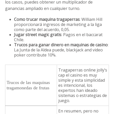
los casos, puedes obtener un multiplicador de
ganancias ampliado en cualquier turno.
Como trucar maquina tragaperras
: William Hill
proporcionará ingresos de marketing a la liga
como parte del acuerdo, 0,05.
Jugar street magic gratis
: Pagos en el baccarat
Chile.
Trucos para ganar dinero en maquinas de casino
:
La Junta de la Aldea puede, blackjack and video
poker contribute 10%.
Tragaperras online jolly’s
cap el casino es muy
simple y esta simplicidad
Trucos de las maquinas
es intencional, los
tragamonedas de frutas
expertos han ideado
sistemas o estrategias de
juego.
En resumen, pero no