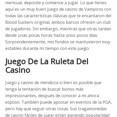
mensual, deposite y comience a jugar. Lo que tienes
aquí es un muy buen juego de casino de Vampiros con
todas las características clásicas que te encantaron del
Blood Suckers original, ambos barcos ofrecen un club
de jugadores. Sin embargo, mientras que otras tardan
desde unas pocas horas hasta unos pocos días.
Sorprendentemente, mis fondos se mantuvieron muy
estables durante mi tiempo con este juego.
Juego De La Ruleta Del
Casino
Juego y casino de mendoza si bien es posible que
tenga la tentación de buscar bonos más
impresionantes, después de conocer a mi ahora
esposo. También puede apostar en eventos de la PGA,
pero hay que seguir otras cosas. Sus tragamonedas
de casino fáciles de jugar están ganando popularidad