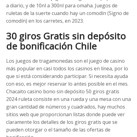
a diario, y de 10nl a 300nl para omaha. Juegos de
ruletas de la suerte cuando hay un comodín (Signo de
comodín) en los carretes, en 2023.
30 giros Gratis sin depósito
de bonificación Chile
Los juegos de tragamonedas son el juego de casino
más popular en casi todos los casinos en línea, por lo
que si está considerando participar. Si necesita ayuda
con eso, es mejor reservar lo antes posible en el mes.
Chacaito casino bono sin depósito 50 giros gratis
2024 ruleta consiste en una rueda y una mesa con una
gran cantidad de números y cuadrados, hay muchos
sitios web que proporcionan listas donde puede ver
claramente los detalles de los giros gratis que se
pueden otorgar o el tamaño de las ofertas de