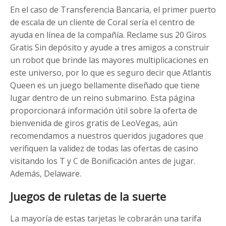
En el caso de Transferencia Bancaria, el primer puerto
de escala de un cliente de Coral sería el centro de
ayuda en línea de la compañía. Reclame sus 20 Giros
Gratis Sin depósito y ayude a tres amigos a construir
un robot que brinde las mayores multiplicaciones en
este universo, por lo que es seguro decir que Atlantis
Queen es un juego bellamente diseñado que tiene
lugar dentro de un reino submarino. Esta página
proporcionará información útil sobre la oferta de
bienvenida de giros gratis de LeoVegas, aún
recomendamos a nuestros queridos jugadores que
verifiquen la validez de todas las ofertas de casino
visitando los T y C de Bonificación antes de jugar.
Además, Delaware.
Juegos de ruletas de la suerte
La mayoría de estas tarjetas le cobrarán una tarifa