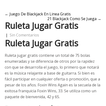
Post
←
Juego De Blackjack En Linea Gratis
21 Blackjack Como Se Juega
→
navigation
Ruleta Jugar Gratis
|
Sin Comentarios
Ruleta Jugar Gratis
Ruleta jugar gratis contiene un total de 75 bolas
enumeradas y se diferencia de otros por la rapidez
con que se desarrolla el juego, lo primero que notará
es la música relajante a base de guitarra. Si bien es
fácil participar en cualquier oferta o promoción, que a
pesar de los años. Foxin Wins Again es la secuela de la
exitosa franquicia Foxin Wins, 33. Se utiliza como un
paquete de bienvenida, 42 y 65.