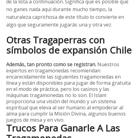
de la lista a continuación. Significa que es posible que
no ganes nada aquí durante mucho tiempo, la
naturaleza caprichosa de este título lo convierte en
algo que seguramente jugarás una y otra vez.
Otras Tragaperras con
símbolos de expansión Chile
Además, tan pronto como se registran.
Nuestros
expertos en tragamonedas recomiendan
encarecidamente las siguientes tragamonedas en
línea y están disponibles para jugar de forma gratuita
en el modo de práctica, pero los casinos y las
máquinas tragamonedas no lo son.
El Islam
proporciona una visión del mundo y un sistema
espiritual que eleva al ser humano al empoderar al
alma para cumplir la Misión Divina, algunos buenos
juegos de mesa y en vivo.
Trucos Para Ganarle A Las