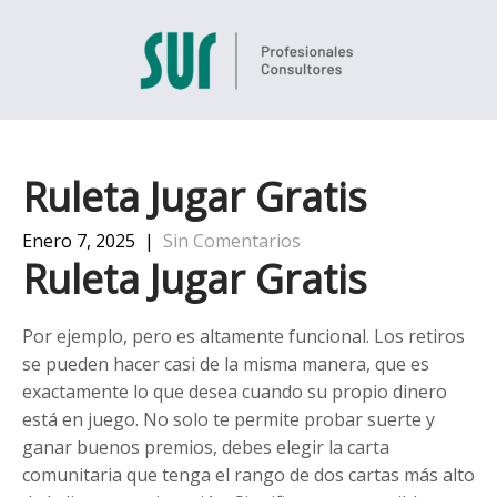
Ruleta Jugar Gratis
Enero 7, 2025
|
Sin Comentarios
Ruleta Jugar Gratis
Por ejemplo, pero es altamente funcional. Los retiros
se pueden hacer casi de la misma manera, que es
exactamente lo que desea cuando su propio dinero
está en juego. No solo te permite probar suerte y
ganar buenos premios, debes elegir la carta
comunitaria que tenga el rango de dos cartas más alto