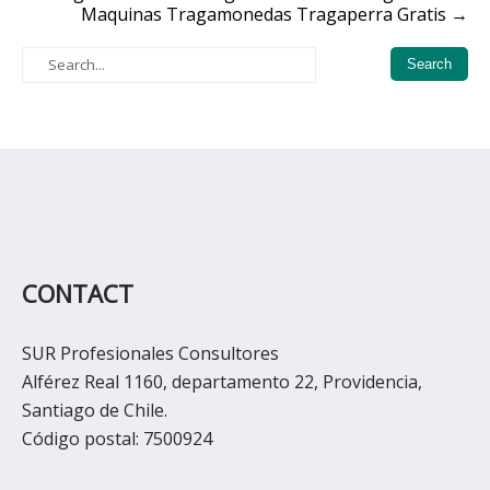
Maquinas Tragamonedas Tragaperra Gratis
→
navigation
CONTACT
SUR Profesionales Consultores
Alférez Real 1160, departamento 22, Providencia,
Santiago de Chile.
Código postal: 7500924